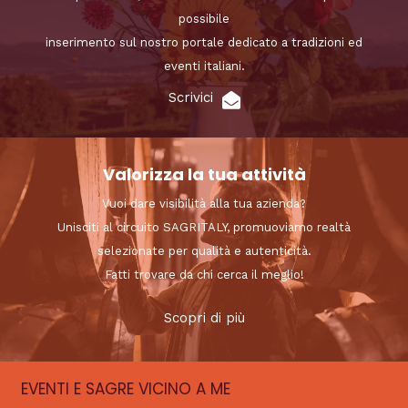
possibile
inserimento sul nostro portale dedicato a tradizioni ed
eventi italiani.
Scrivici
Valorizza la tua attività
Vuoi dare visibilità alla tua azienda?
Unisciti al circuito SAGRITALY, promuoviamo realtà
selezionate per qualità e autenticità.
Fatti trovare da chi cerca il meglio!
Scopri di più
EVENTI E SAGRE VICINO A ME