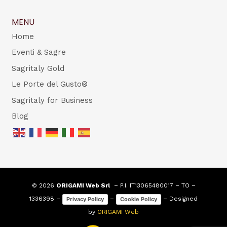
MENU
Home
Eventi & Sagre
Sagritaly Gold
Le Porte del Gusto®
Sagritaly for Business
Blog
© 2026
ORIGAMI Web Srl
– P.I. IT13065480017 – TO –
1336398 –
–
– Designed
Privacy Policy
Cookie Policy
by
ORIGAMI Web