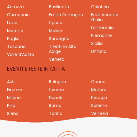
Abruzzo
Basilicata
Calabria
Campania
Emilia Romagna
Friuli Venezia
Giulia
Lazio
Liguria
Lombardia
Marche
Molise
Piemonte
Puglia
Sardegna
Sicilia
Toscana
Trentino Alto
Adige
Umbria
Valle d’Aosta
Veneto
EVENTI E FESTE IN CITTÀ
Asti
Bologna
Cuneo
Firenze
Livorno
Matera
Milano
Napoli
Perugia
Pisa
Roma
Salerno
Siena
Torino
Venezia