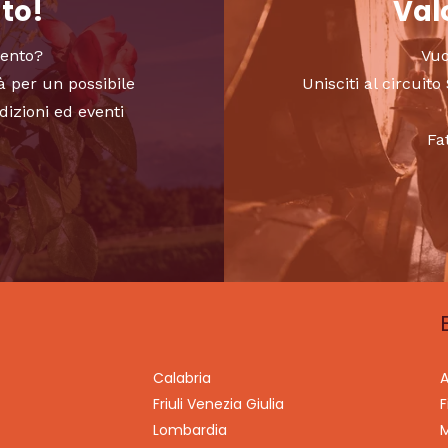
nto!
Valo
vento?
Vuo
à per un possibile
Unisciti al circui
dizioni ed eventi
Fa
Calabria
A
Friuli Venezia Giulia
F
Lombardia
M