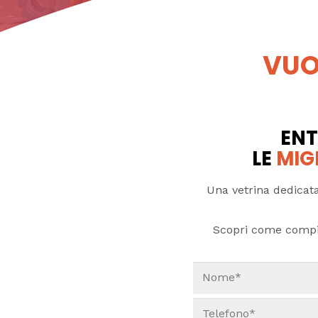
VUO
ENT
LE
MIG
Una vetrina dedicata
Scopri come compi