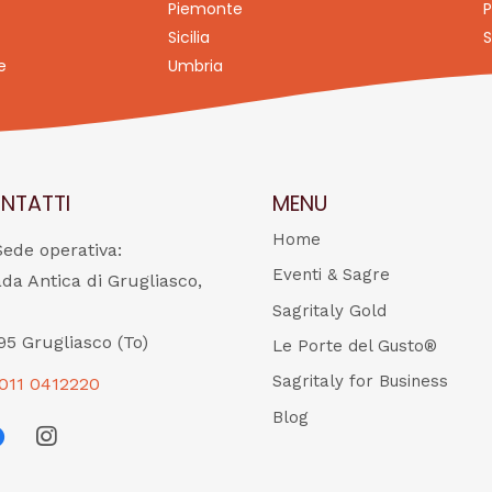
Piemonte
P
Sicilia
S
e
Umbria
NTATTI
MENU
Home
Sede operativa:
Eventi & Sagre
ada Antica di Grugliasco,
Sagritaly Gold
95 Grugliasco (To)
Le Porte del Gusto®
Sagritaly for Business
011 0412220
Blog