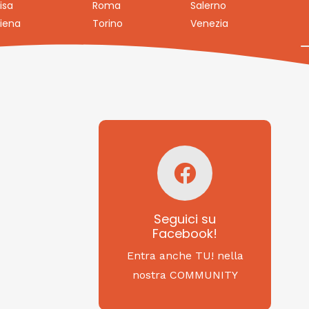
isa
Roma
Salerno
iena
Torino
Venezia
Seguici su
Facebook!
SAGRITALY
Seguici su
Facebook!
Feste, cibi e tradizioni
da Nord a Sud...
Entra anche TU! nella
nostra COMMUNITY