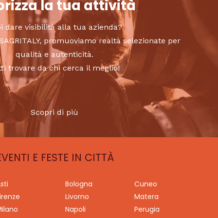
rizza la tua attività
i dare visibilità alla tua azienda?
to SAGRITALY, promuoviamo realtà selezionate per
qualità e autenticità.
tti trovare da chi cerca il meglio!
Scopri di più
EVENTI E FESTE IN CITTÀ
sti
Bologna
Cuneo
irenze
Livorno
Matera
ilano
Napoli
Perugia