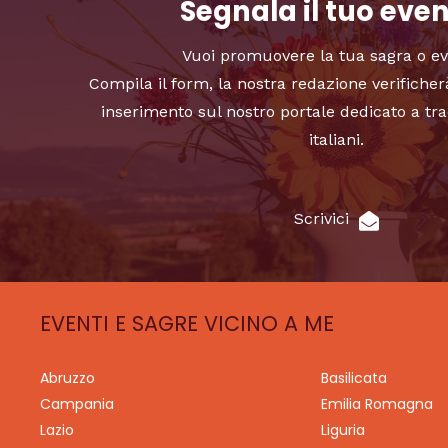
Segnala il tuo eve
Vuoi promuovere la tua sagra o e
Compila il form, la nostra redazione verificher
inserimento sul nostro portale dedicato a tra
italiani.
Scrivici
EVENTI E SAGRE VICINO A ME
Abruzzo
Basilicata
Campania
Emilia Romagna
Lazio
Liguria