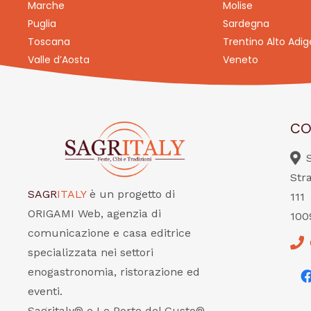
Marche
Molise
Puglia
Sardegna
Toscana
Trentino Alto Adig
Valle d’Aosta
Veneto
CO
Str
SAGR
ITALY
è un progetto di
111
ORIGAMI Web, agenzia di
100
comunicazione e casa editrice
specializzata nei settori
enogastronomia, ristorazione ed
eventi.
Sagritaly® e Le Porte del Gusto®