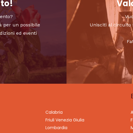
nto!
Valo
vento?
Vuo
à per un possibile
Unisciti al circui
dizioni ed eventi
Fa
Calabria
A
Friuli Venezia Giulia
F
Lombardia
M