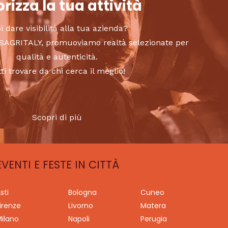
rizza la tua attività
i dare visibilità alla tua azienda?
to SAGRITALY, promuoviamo realtà selezionate per
qualità e autenticità.
tti trovare da chi cerca il meglio!
Scopri di più
EVENTI E FESTE IN CITTÀ
sti
Bologna
Cuneo
irenze
Livorno
Matera
ilano
Napoli
Perugia