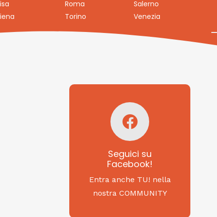
isa
Roma
Salerno
iena
Torino
Venezia
Seguici su
Facebook!
SAGRITALY
Seguici su
Facebook!
Feste, cibi e tradizioni
da Nord a Sud...
Entra anche TU! nella
nostra COMMUNITY