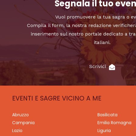
Segnala il tuo eve
Vuoi promuovere la tua sagra o e
Compila il form, la nostra redazione verificher
inserimento sul nostro portale dedicato a tra
italiani.
Scrivici
EVENTI E SAGRE VICINO A ME
Abruzzo
Basilicata
Campania
Emilia Romagna
Lazio
Liguria