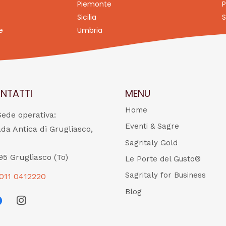
Piemonte
P
Sicilia
S
e
Umbria
NTATTI
MENU
Home
Sede operativa:
Eventi & Sagre
ada Antica di Grugliasco,
Sagritaly Gold
95 Grugliasco (To)
Le Porte del Gusto®
Sagritaly for Business
011 0412220
Blog