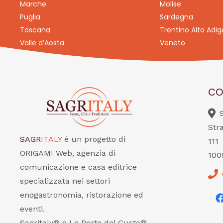
Marche
Molise
Puglia
Sardegna
Toscana
Trentino Alto Adig
Valle d’Aosta
Veneto
CO
Str
SAGR
ITALY
è un progetto di
111
ORIGAMI Web, agenzia di
100
comunicazione e casa editrice
specializzata nei settori
enogastronomia, ristorazione ed
eventi.
Sagritaly® e Le Porte del Gusto®