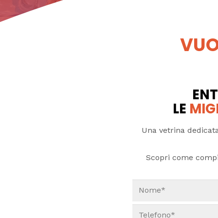
VUO
ENT
LE
MIG
Una vetrina dedicata
Scopri come compi