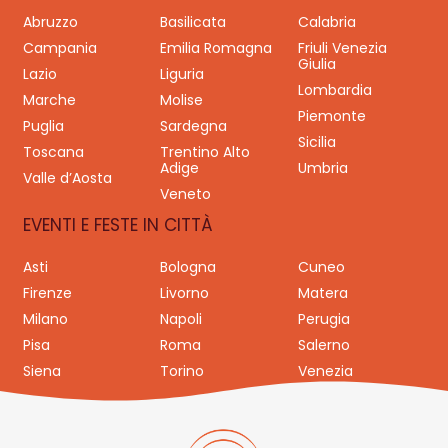
Abruzzo
Basilicata
Calabria
Campania
Emilia Romagna
Friuli Venezia
Giulia
Lazio
Liguria
Lombardia
Marche
Molise
Piemonte
Puglia
Sardegna
Sicilia
Toscana
Trentino Alto
Adige
Umbria
Valle d’Aosta
Veneto
EVENTI E FESTE IN CITTÀ
Asti
Bologna
Cuneo
Firenze
Livorno
Matera
Milano
Napoli
Perugia
Pisa
Roma
Salerno
Siena
Torino
Venezia