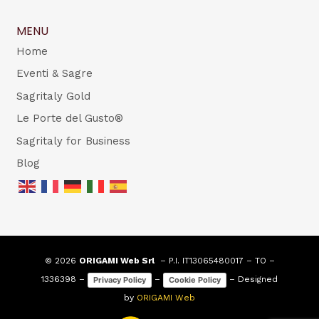
MENU
Home
Eventi & Sagre
Sagritaly Gold
Le Porte del Gusto®
Sagritaly for Business
Blog
© 2026
ORIGAMI Web Srl
– P.I. IT13065480017 – TO –
1336398 –
–
– Designed
Privacy Policy
Cookie Policy
by
ORIGAMI Web