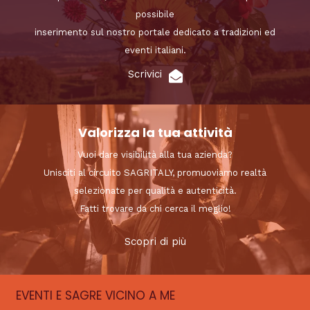
possibile
inserimento sul nostro portale dedicato a tradizioni ed
eventi italiani.
Scrivici
Valorizza la tua attività
Vuoi dare visibilità alla tua azienda?
Unisciti al circuito SAGRITALY, promuoviamo realtà
selezionate per qualità e autenticità.
Fatti trovare da chi cerca il meglio!
Scopri di più
EVENTI E SAGRE VICINO A ME