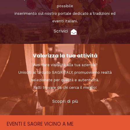
possibile
inserimento sul nostro portale dedicato a tradizioni ed
eventi italiani.
Scrivici
Valorizza la tua attività
Vuoi dare visibilità alla tua azienda?
Unisciti al circuito SAGRITALY, promuoviamo realtà
selezionate per qualità e autenticità.
Fatti trovare da chi cerca il meglio!
Scopri di più
EVENTI E SAGRE VICINO A ME