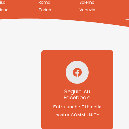
isa
Roma
Salerno
iena
Torino
Venezia
Seguici su
Facebook!
SAGRITALY
Seguici su
Facebook!
Feste, cibi e tradizioni
da Nord a Sud...
Entra anche TU! nella
nostra COMMUNITY