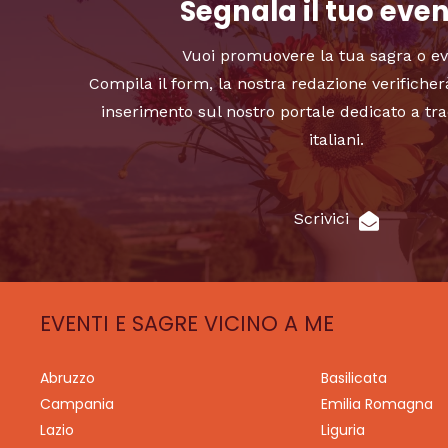
Segnala il tuo eve
Vuoi promuovere la tua sagra o e
Compila il form, la nostra redazione verificher
inserimento sul nostro portale dedicato a tra
italiani.
Scrivici
EVENTI E SAGRE VICINO A ME
Abruzzo
Basilicata
Campania
Emilia Romagna
Lazio
Liguria