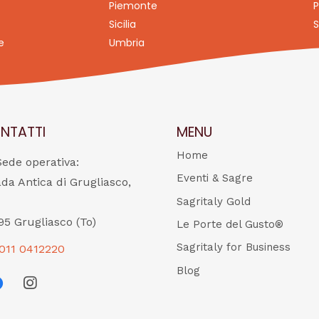
Piemonte
P
Sicilia
S
e
Umbria
NTATTI
MENU
Home
Sede operativa:
Eventi & Sagre
ada Antica di Grugliasco,
Sagritaly Gold
95 Grugliasco (To)
Le Porte del Gusto®
Sagritaly for Business
011 0412220
Blog