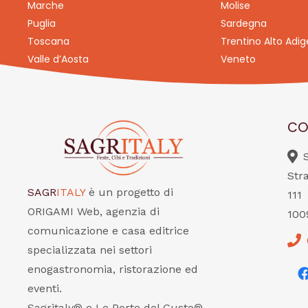
Marche
Molise
Puglia
Sardegna
Toscana
Trentino Alto Adig
Valle d’Aosta
Veneto
CO
Str
SAGR
ITALY
è un progetto di
111
ORIGAMI Web, agenzia di
100
comunicazione e casa editrice
specializzata nei settori
enogastronomia, ristorazione ed
eventi.
Sagritaly® e Le Porte del Gusto®