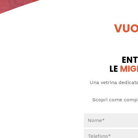
VUO
ENT
LE
MIG
Una vetrina dedicata
Scopri come compi