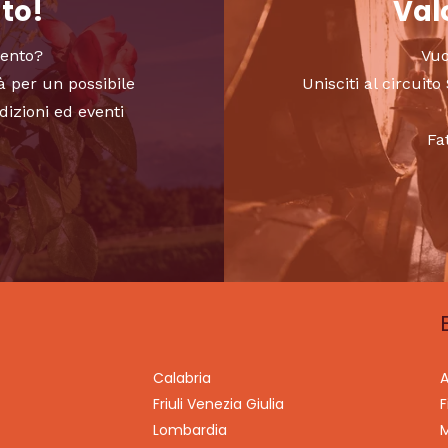
nto!
Valo
vento?
Vuo
à per un possibile
Unisciti al circui
dizioni ed eventi
Fa
Calabria
A
Friuli Venezia Giulia
F
Lombardia
M