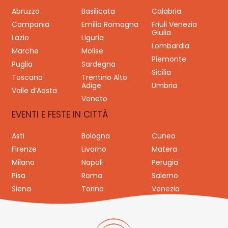
Abruzzo
Basilicata
Calabria
Campania
Emilia Romagna
Friuli Venezia
Giulia
Lazio
Liguria
Lombardia
Marche
Molise
Piemonte
Puglia
Sardegna
Sicilia
Toscana
Trentino Alto
Adige
Umbria
Valle d’Aosta
Veneto
EVENTI E FESTE IN CITTÀ
Asti
Bologna
Cuneo
Firenze
Livorno
Matera
Milano
Napoli
Perugia
Pisa
Roma
Salerno
Siena
Torino
Venezia