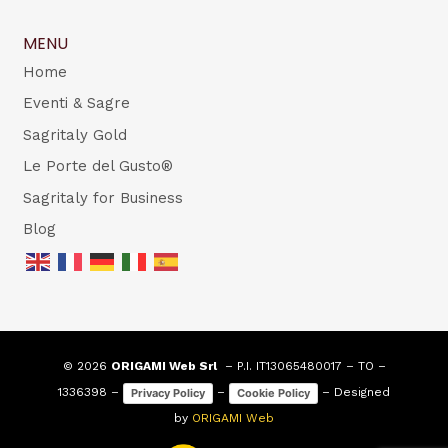
MENU
Home
Eventi & Sagre
Sagritaly Gold
Le Porte del Gusto®
Sagritaly for Business
Blog
© 2026
ORIGAMI Web Srl
– P.I. IT13065480017 – TO –
1336398 –
–
– Designed
Privacy Policy
Cookie Policy
by
ORIGAMI Web