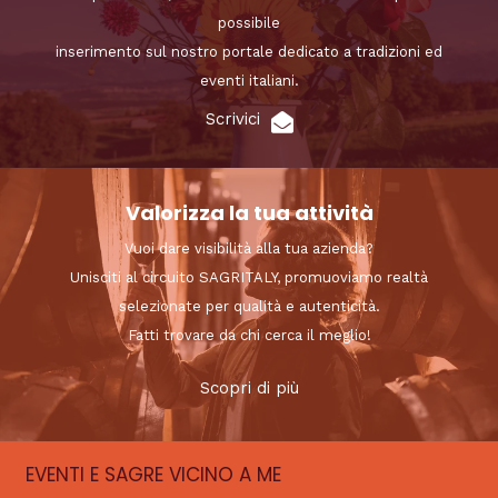
possibile
inserimento sul nostro portale dedicato a tradizioni ed
eventi italiani.
Scrivici
Valorizza la tua attività
Vuoi dare visibilità alla tua azienda?
Unisciti al circuito SAGRITALY, promuoviamo realtà
selezionate per qualità e autenticità.
Fatti trovare da chi cerca il meglio!
Scopri di più
EVENTI E SAGRE VICINO A ME