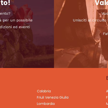
nto!
Valo
vento?
Vuo
à per un possibile
Unisciti al circui
dizioni ed eventi
Fa
Calabria
A
Friuli Venezia Giulia
F
Lombardia
M