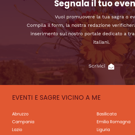
Segnala il tuo eve
Vuoi promuovere la tua sagra o e
Compila il form, la nostra redazione verificher
inserimento sul nostro portale dedicato a tra
italiani.
Scrivici
EVENTI E SAGRE VICINO A ME
Abruzzo
Basilicata
Campania
Emilia Romagna
Lazio
Liguria