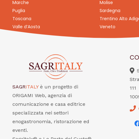
Marche
Molise
Puglia
Sardegna
Toscana
Trentino Alto Adig
Valle d’Aosta
Veneto
CO
Str
SAGR
ITALY
è un progetto di
111
ORIGAMI Web, agenzia di
100
comunicazione e casa editrice
specializzata nei settori
enogastronomia, ristorazione ed
eventi.
Sagritaly® e Le Porte del Gusto®