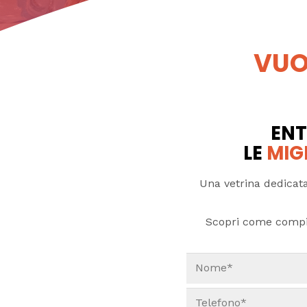
VUO
ENT
LE
MIG
Una vetrina dedicata
Scopri come compi