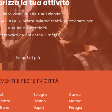
rizza la tua attività
i dare visibilità alla tua azienda?
to SAGRITALY, promuoviamo realtà selezionate per
qualità e autenticità.
tti trovare da chi cerca il meglio!
Scopri di più
EVENTI E FESTE IN CITTÀ
sti
Bologna
Cuneo
irenze
Livorno
Matera
ilano
Napoli
Perugia