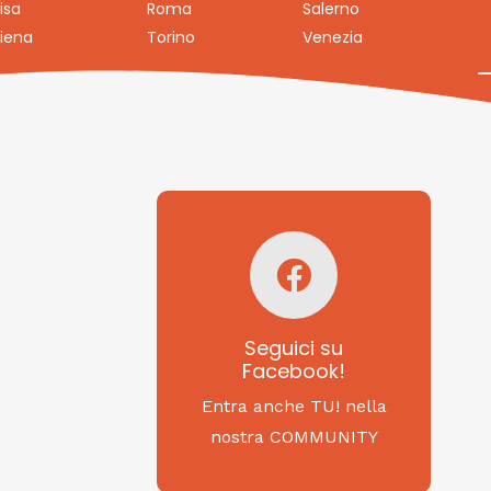
isa
Roma
Salerno
iena
Torino
Venezia
Seguici su
Facebook!
SAGRITALY
Seguici su
Facebook!
Feste, cibi e tradizioni
da Nord a Sud...
Entra anche TU! nella
nostra COMMUNITY