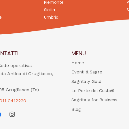
Piemonte
P
Sicilia
S
e
Umbria
NTATTI
MENU
Home
Sede operativa:
Eventi & Sagre
ada Antica di Grugliasco,
Sagritaly Gold
95 Grugliasco (To)
Le Porte del Gusto®
Sagritaly for Business
011 0412220
Blog