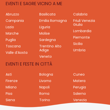
EVENTI E SAGRE VICINO A ME
Abruzzo
Basilicata
Calabria
Campania
Emilia Romagna
Friuli Venezia
Giulia
Lazio
Liguria
Lombardia
Marche
Molise
Piemonte
Puglia
Sardegna
Sicilia
Toscana
Trentino Alto
Adige
Umbria
Valle d’Aosta
Veneto
EVENTI E FESTE IN CITTÀ
Asti
Bologna
Cuneo
Firenze
Livorno
Matera
Milano
Napoli
Perugia
Pisa
Roma
Salerno
Siena
Torino
Venezia