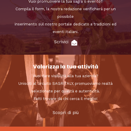
Vuoi promuovere la tua sagra o evento?
Compila il form, la nostra redazione verificherà per un
possibile
inserimento sul nostro portale dedicato a tradizioni ed
eventi italiani.
Scrivici
Valorizza la tua attività
Vuoi dare visibilità alla tua azienda?
Unisciti al circuito SAGRITALY, promuoviamo realtà
selezionate per qualità e autenticità.
Fatti trovare da chi cerca il meglio!
Scopri di più