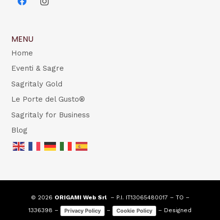
MENU
Home
Eventi & Sagre
Sagritaly Gold
Le Porte del Gusto®
Sagritaly for Business
Blog
© 2026
ORIGAMI Web Srl
– P.I. IT13065480017 – TO –
1336398 –
–
– Designed
Privacy Policy
Cookie Policy