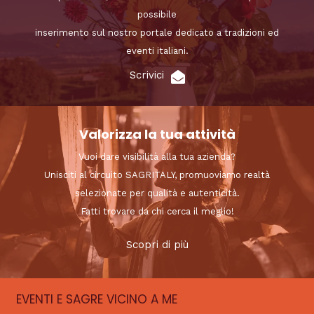
possibile
inserimento sul nostro portale dedicato a tradizioni ed
eventi italiani.
Scrivici
Valorizza la tua attività
Vuoi dare visibilità alla tua azienda?
Unisciti al circuito SAGRITALY, promuoviamo realtà
selezionate per qualità e autenticità.
Fatti trovare da chi cerca il meglio!
Scopri di più
EVENTI E SAGRE VICINO A ME