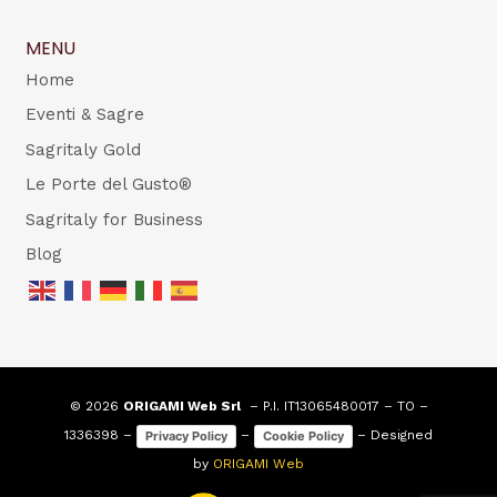
MENU
Home
Eventi & Sagre
Sagritaly Gold
Le Porte del Gusto®
Sagritaly for Business
Blog
© 2026
ORIGAMI Web Srl
– P.I. IT13065480017 – TO –
1336398 –
–
– Designed
Privacy Policy
Cookie Policy
by
ORIGAMI Web