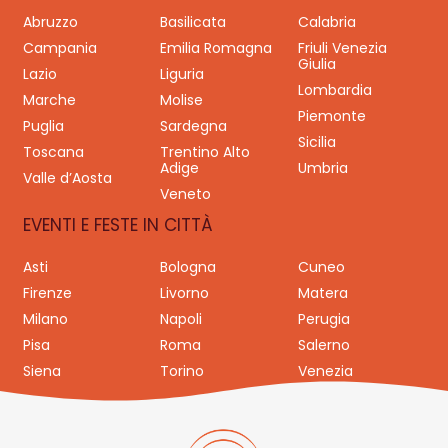
Abruzzo
Basilicata
Calabria
Campania
Emilia Romagna
Friuli Venezia
Giulia
Lazio
Liguria
Lombardia
Marche
Molise
Piemonte
Puglia
Sardegna
Sicilia
Toscana
Trentino Alto
Adige
Umbria
Valle d’Aosta
Veneto
EVENTI E FESTE IN CITTÀ
Asti
Bologna
Cuneo
Firenze
Livorno
Matera
Milano
Napoli
Perugia
Pisa
Roma
Salerno
Siena
Torino
Venezia