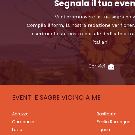
Segnala il tuo eve
Vuoi promuovere la tua sagra o e
Compila il form, la nostra redazione verificher
inserimento sul nostro portale dedicato a tra
italiani.
Scrivici
EVENTI E SAGRE VICINO A ME
Abruzzo
Basilicata
Campania
Emilia Romagna
Lazio
Liguria