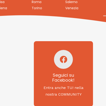
isa
Roma
Salerno
iena
Torino
Venezia
Seguici su
Facebook!
SAGRITALY
Seguici su
Facebook!
Feste, cibi e tradizioni
da Nord a Sud...
Entra anche TU! nella
nostra COMMUNITY