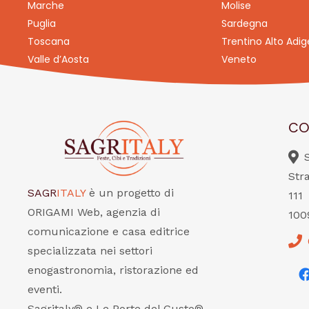
Marche
Molise
Puglia
Sardegna
Toscana
Trentino Alto Adig
Valle d’Aosta
Veneto
CO
Str
SAGR
ITALY
è un progetto di
111
ORIGAMI Web, agenzia di
100
comunicazione e casa editrice
specializzata nei settori
enogastronomia, ristorazione ed
eventi.
Sagritaly® e Le Porte del Gusto®