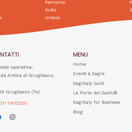
Piemonte
P
Sicilia
S
e
Umbria
NTATTI
MENU
Home
Sede operativa:
Eventi & Sagre
ada Antica di Grugliasco,
Sagritaly Gold
95 Grugliasco (To)
Le Porte del Gusto®
Sagritaly for Business
011 0412220
Blog