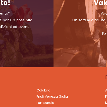
nto!
Valo
vento?
Vuo
à per un possibile
Unisciti al circui
dizioni ed eventi
Fa
Calabria
A
Friuli Venezia Giulia
F
Lombardia
M