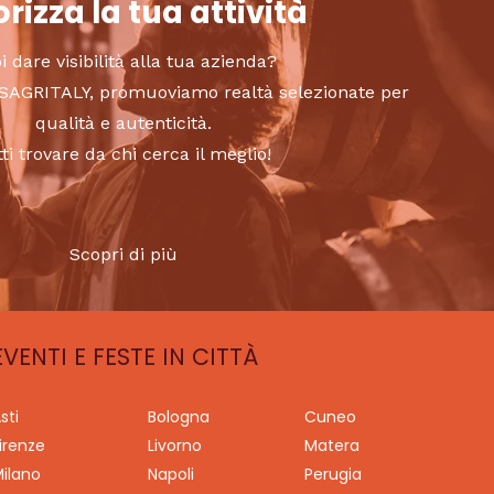
rizza la tua attività
i dare visibilità alla tua azienda?
to SAGRITALY, promuoviamo realtà selezionate per
qualità e autenticità.
tti trovare da chi cerca il meglio!
Scopri di più
EVENTI E FESTE IN CITTÀ
sti
Bologna
Cuneo
irenze
Livorno
Matera
ilano
Napoli
Perugia