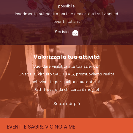
possibile
inserimento sul nostro portale dedicato a tradizioni ed
eventi italiani.
Scrivici
Valorizza la tua attività
Vuoi dare visibilità alla tua azienda?
Unisciti al circuito SAGRITALY, promuoviamo realtà
selezionate per qualità e autenticità.
Fatti trovare da chi cerca il meglio!
Scopri di più
EVENTI E SAGRE VICINO A ME