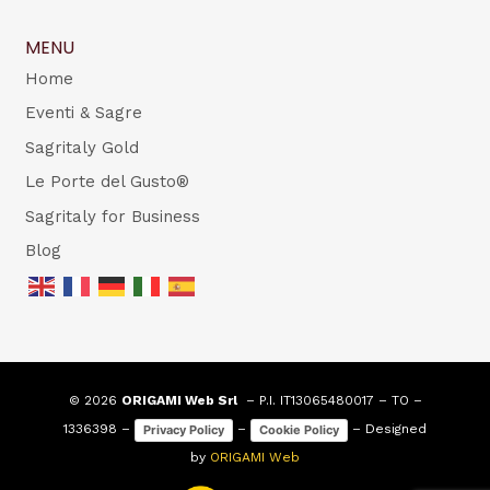
MENU
Home
Eventi & Sagre
Sagritaly Gold
Le Porte del Gusto®
Sagritaly for Business
Blog
© 2026
ORIGAMI Web Srl
– P.I. IT13065480017 – TO –
1336398 –
–
– Designed
Privacy Policy
Cookie Policy
by
ORIGAMI Web