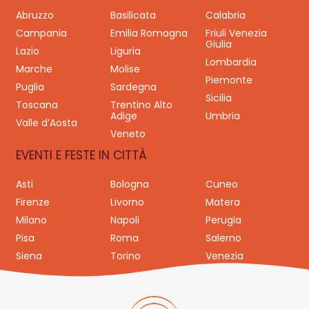
Abruzzo
Basilicata
Calabria
Campania
Emilia Romagna
Friuli Venezia
Giulia
Lazio
Liguria
Lombardia
Marche
Molise
Piemonte
Puglia
Sardegna
Sicilia
Toscana
Trentino Alto
Adige
Umbria
Valle d’Aosta
Veneto
EVENTI E FESTE IN CITTÀ
Asti
Bologna
Cuneo
Firenze
Livorno
Matera
Milano
Napoli
Perugia
Pisa
Roma
Salerno
Siena
Torino
Venezia