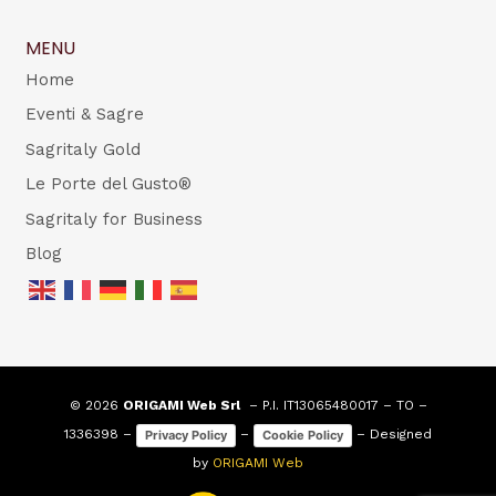
MENU
Home
Eventi & Sagre
Sagritaly Gold
Le Porte del Gusto®
Sagritaly for Business
Blog
© 2026
ORIGAMI Web Srl
– P.I. IT13065480017 – TO –
1336398 –
–
– Designed
Privacy Policy
Cookie Policy
by
ORIGAMI Web