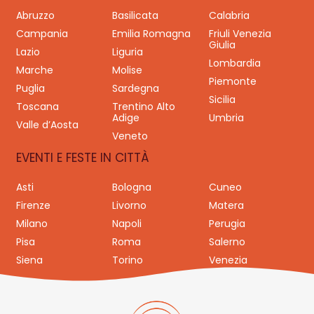
Abruzzo
Basilicata
Calabria
Campania
Emilia Romagna
Friuli Venezia
Giulia
Lazio
Liguria
Lombardia
Marche
Molise
Piemonte
Puglia
Sardegna
Sicilia
Toscana
Trentino Alto
Adige
Umbria
Valle d’Aosta
Veneto
EVENTI E FESTE IN CITTÀ
Asti
Bologna
Cuneo
Firenze
Livorno
Matera
Milano
Napoli
Perugia
Pisa
Roma
Salerno
Siena
Torino
Venezia