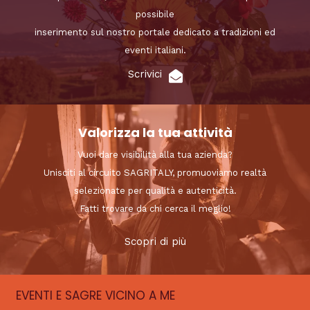
possibile
inserimento sul nostro portale dedicato a tradizioni ed
eventi italiani.
Scrivici
Valorizza la tua attività
Vuoi dare visibilità alla tua azienda?
Unisciti al circuito SAGRITALY, promuoviamo realtà
selezionate per qualità e autenticità.
Fatti trovare da chi cerca il meglio!
Scopri di più
EVENTI E SAGRE VICINO A ME