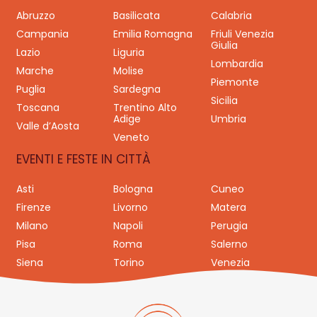
Abruzzo
Basilicata
Calabria
Campania
Emilia Romagna
Friuli Venezia
Giulia
Lazio
Liguria
Lombardia
Marche
Molise
Piemonte
Puglia
Sardegna
Sicilia
Toscana
Trentino Alto
Adige
Umbria
Valle d’Aosta
Veneto
EVENTI E FESTE IN CITTÀ
Asti
Bologna
Cuneo
Firenze
Livorno
Matera
Milano
Napoli
Perugia
Pisa
Roma
Salerno
Siena
Torino
Venezia