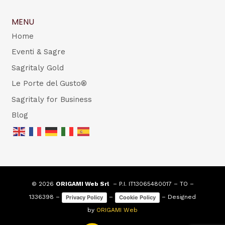
MENU
Home
Eventi & Sagre
Sagritaly Gold
Le Porte del Gusto®
Sagritaly for Business
Blog
© 2026
ORIGAMI Web Srl
– P.I. IT13065480017 – TO –
1336398 –
–
– Designed
Privacy Policy
Cookie Policy
by
ORIGAMI Web