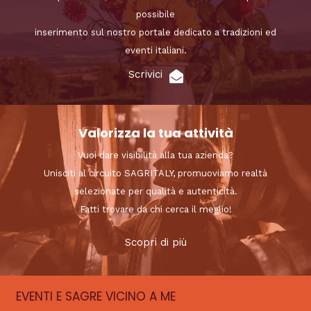
possibile
inserimento sul nostro portale dedicato a tradizioni ed
eventi italiani.
Scrivici
Valorizza la tua attività
Vuoi dare visibilità alla tua azienda?
Unisciti al circuito SAGRITALY, promuoviamo realtà
selezionate per qualità e autenticità.
Fatti trovare da chi cerca il meglio!
Scopri di più
EVENTI E SAGRE VICINO A ME