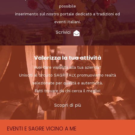
possibile
inserimento sul nostro portale dedicato a tradizioni ed
eventi italiani.
Scrivici
Valorizza la tua attività
Vuoi dare visibilità alla tua azienda?
Unisciti al circuito SAGRITALY, promuoviamo realtà
selezionate per qualità e autenticità.
Fatti trovare da chi cerca il meglio!
Scopri di più
EVENTI E SAGRE VICINO A ME