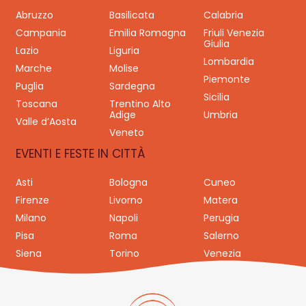
Abruzzo
Basilicata
Calabria
Campania
Emilia Romagna
Friuli Venezia
Giulia
Lazio
Liguria
Lombardia
Marche
Molise
Piemonte
Puglia
Sardegna
Sicilia
Toscana
Trentino Alto
Adige
Umbria
Valle d’Aosta
Veneto
EVENTI E FESTE IN CITTÀ
Asti
Bologna
Cuneo
Firenze
Livorno
Matera
Milano
Napoli
Perugia
Pisa
Roma
Salerno
Siena
Torino
Venezia