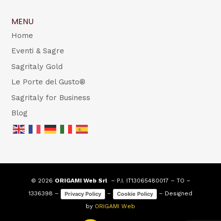
MENU
Home
Eventi & Sagre
Sagritaly Gold
Le Porte del Gusto®
Sagritaly for Business
Blog
© 2026
ORIGAMI Web Srl
– P.I. IT13065480017 – TO –
1336398 –
–
– Designed
Privacy Policy
Cookie Policy
by
ORIGAMI Web