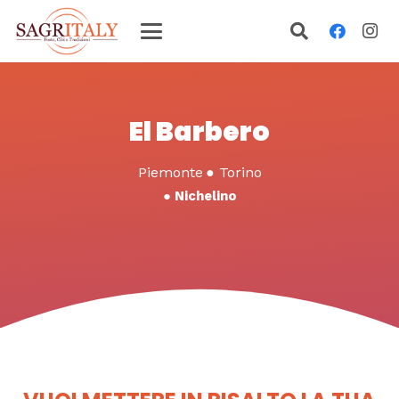
El Barbero
Piemonte
●
Torino
●
Nichelino