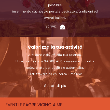
possibile
inserimento sul nostro portale dedicato a tradizioni ed
eventi italiani.
Scrivici
Valorizza la tua attività
Vuoi dare visibilità alla tua azienda?
Unisciti al circuito SAGRITALY, promuoviamo realtà
selezionate per qualità e autenticità.
Fatti trovare da chi cerca il meglio!
Scopri di più
EVENTI E SAGRE VICINO A ME