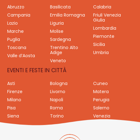
Abruzzo
Basilicata
Calabria
Campania
Emilia Romagna
Friuli Venezia
Giulia
Lazio
Liguria
Lombardia
Marche
Molise
Piemonte
Puglia
Sardegna
Sicilia
Toscana
Trentino Alto
Adige
Umbria
Valle d’Aosta
Veneto
EVENTI E FESTE IN CITTÀ
Asti
Bologna
Cuneo
Firenze
Livorno
Matera
Milano
Napoli
Perugia
Pisa
Roma
Salerno
Siena
Torino
Venezia