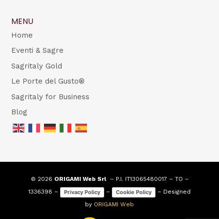
MENU
Home
Eventi & Sagre
Sagritaly Gold
Le Porte del Gusto®
Sagritaly for Business
Blog
© 2026
ORIGAMI Web Srl
– P.I. IT13065480017 – TO –
1336398 –
–
– Designed
Privacy Policy
Cookie Policy
by
ORIGAMI Web