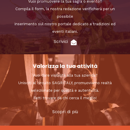
Vuoi promuovere la tua sagra o evento?
Compila il form, la nostra redazione verificherà per un
possibile
inserimento sul nostro portale dedicato a tradizioni ed
eventi italiani.
Scrivici
Valorizza la tua attività
Vuoi dare visibilità alla tua azienda?
Unisciti al circuito SAGRITALY, promuoviamo realtà
selezionate per qualità e autenticità.
Fatti trovare da chi cerca il meglio!
Scopri di più