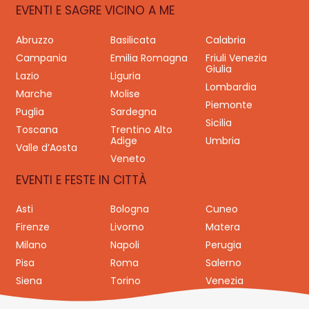
EVENTI E SAGRE VICINO A ME
Abruzzo
Basilicata
Calabria
Campania
Emilia Romagna
Friuli Venezia
Giulia
Lazio
Liguria
Lombardia
Marche
Molise
Piemonte
Puglia
Sardegna
Sicilia
Toscana
Trentino Alto
Adige
Umbria
Valle d’Aosta
Veneto
EVENTI E FESTE IN CITTÀ
Asti
Bologna
Cuneo
Firenze
Livorno
Matera
Milano
Napoli
Perugia
Pisa
Roma
Salerno
Siena
Torino
Venezia