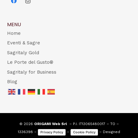
MENU
Home
Eventi & Sagre
Sagritaly Gold
Le Porte del Gusto®
Sagritaly for Business
Blog
© 2026
ORIGAMI Web Srl
– P.I. IT13065480017 – TO –
1336398 –
–
– Designed
Privacy Policy
Cookie Policy