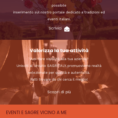
possibile
inserimento sul nostro portale dedicato a tradizioni ed
eventi italiani.
Scrivici
Valorizza la tua attività
Vuoi dare visibilità alla tua azienda?
Unisciti al circuito SAGRITALY, promuoviamo realtà
selezionate per qualità e autenticità.
Fatti trovare da chi cerca il meglio!
Scopri di più
EVENTI E SAGRE VICINO A ME