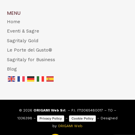
MENU
Home
Eventi & Sagre
Sagritaly Gold
Le Porte del Gusto®
Sagritaly for Business
Blog
© 2026
ORIGAMI Web Srl
– P.I. IT13065480017 – TO –
1336398 –
–
– Designed
Privacy Policy
Cookie Policy
by
ORIGAMI Web