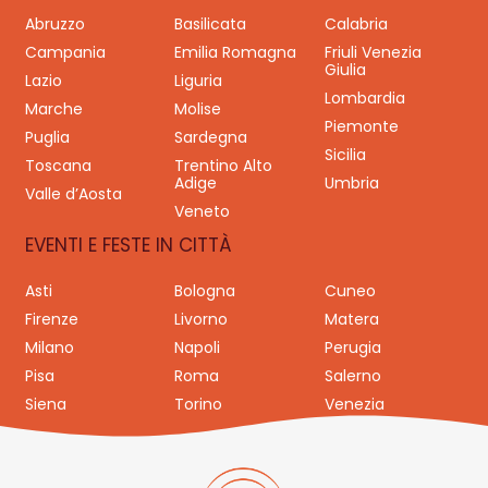
Abruzzo
Basilicata
Calabria
Campania
Emilia Romagna
Friuli Venezia
Giulia
Lazio
Liguria
Lombardia
Marche
Molise
Piemonte
Puglia
Sardegna
Sicilia
Toscana
Trentino Alto
Adige
Umbria
Valle d’Aosta
Veneto
EVENTI E FESTE IN CITTÀ
Asti
Bologna
Cuneo
Firenze
Livorno
Matera
Milano
Napoli
Perugia
Pisa
Roma
Salerno
Siena
Torino
Venezia