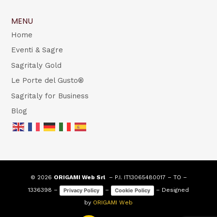
MENU
Home
Eventi & Sagre
Sagritaly Gold
Le Porte del Gusto®
Sagritaly for Business
Blog
© 2026
ORIGAMI Web Srl
– P.I. IT13065480017 – TO –
1336398 –
–
– Designed
Privacy Policy
Cookie Policy
by
ORIGAMI Web