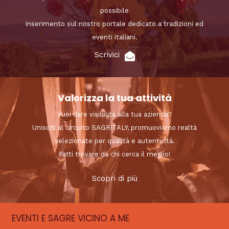
possibile
inserimento sul nostro portale dedicato a tradizioni ed
eventi italiani.
Scrivici
Valorizza la tua attività
Vuoi dare visibilità alla tua azienda?
Unisciti al circuito SAGRITALY, promuoviamo realtà
selezionate per qualità e autenticità.
Fatti trovare da chi cerca il meglio!
Scopri di più
EVENTI E SAGRE VICINO A ME