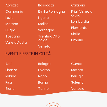
Abruzzo
Basilicata
Calabria
Campania
Emilia Romagna
Friuli Venezia
Giulia
Lazio
Liguria
Lombardia
Marche
Molise
Piemonte
Puglia
Sardegna
Sicilia
Toscana
Trentino Alto
Adige
Umbria
Valle d’Aosta
Veneto
EVENTI E FESTE IN CITTÀ
Asti
Bologna
Cuneo
Firenze
Livorno
Matera
Milano
Napoli
Perugia
Pisa
Roma
Salerno
Siena
Torino
Venezia