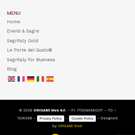
MENU
Home
Eventi & Sagre
Sagritaly Gold
Le Porte del Gusto®
Sagritaly for Business
Blog
© 2026
ORIGAMI Web Srl
– P.I. IT13065480017 – TO –
1336398 –
–
– Designed
Privacy Policy
Cookie Policy
by
ORIGAMI Web