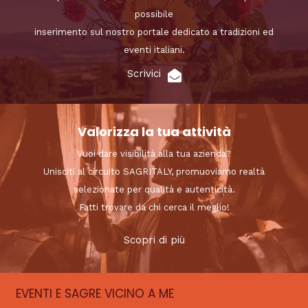
possibile
inserimento sul nostro portale dedicato a tradizioni ed
eventi italiani.
Scrivici
Valorizza la tua attività
Vuoi dare visibilità alla tua azienda?
Unisciti al circuito SAGRITALY, promuoviamo realtà
selezionate per qualità e autenticità.
Fatti trovare da chi cerca il meglio!
Scopri di più
EVENTI E SAGRE VICINO A ME