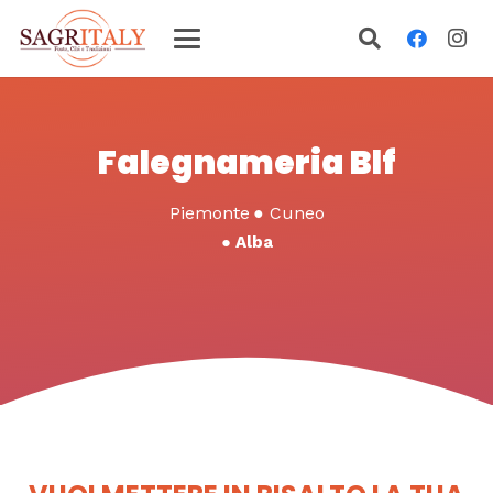
Falegnameria Blf
Piemonte
●
Cuneo
●
Alba