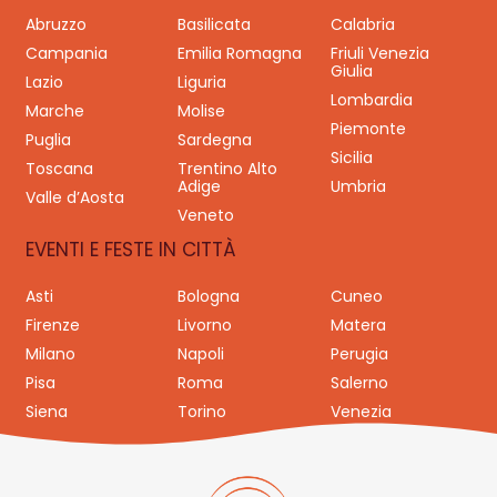
Abruzzo
Basilicata
Calabria
Campania
Emilia Romagna
Friuli Venezia
Giulia
Lazio
Liguria
Lombardia
Marche
Molise
Piemonte
Puglia
Sardegna
Sicilia
Toscana
Trentino Alto
Adige
Umbria
Valle d’Aosta
Veneto
EVENTI E FESTE IN CITTÀ
Asti
Bologna
Cuneo
Firenze
Livorno
Matera
Milano
Napoli
Perugia
Pisa
Roma
Salerno
Siena
Torino
Venezia