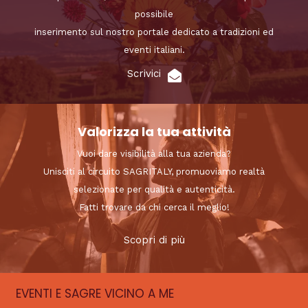
possibile
inserimento sul nostro portale dedicato a tradizioni ed
eventi italiani.
Scrivici
Valorizza la tua attività
Vuoi dare visibilità alla tua azienda?
Unisciti al circuito SAGRITALY, promuoviamo realtà
selezionate per qualità e autenticità.
Fatti trovare da chi cerca il meglio!
Scopri di più
EVENTI E SAGRE VICINO A ME