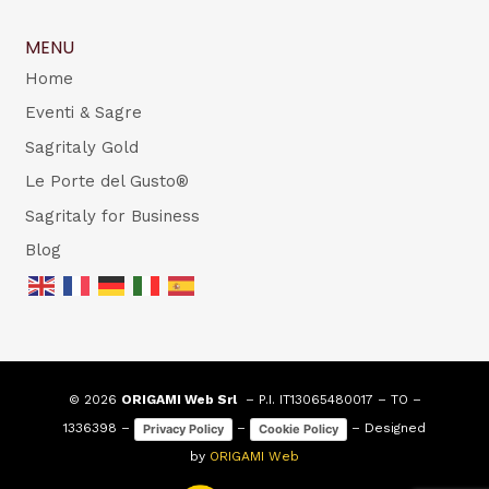
MENU
Home
Eventi & Sagre
Sagritaly Gold
Le Porte del Gusto®
Sagritaly for Business
Blog
© 2026
ORIGAMI Web Srl
– P.I. IT13065480017 – TO –
1336398 –
–
– Designed
Privacy Policy
Cookie Policy
by
ORIGAMI Web