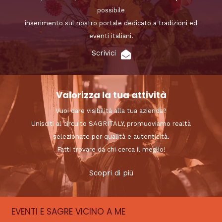
possibile
inserimento sul nostro portale dedicato a tradizioni ed
eventi italiani.
Scrivici
Valorizza la tua attività
Vuoi dare visibilità alla tua azienda?
Unisciti al circuito SAGRITALY, promuoviamo realtà
selezionate per qualità e autenticità.
Fatti trovare da chi cerca il meglio!
Scopri di più
EVENTI E SAGRE VICINO A ME