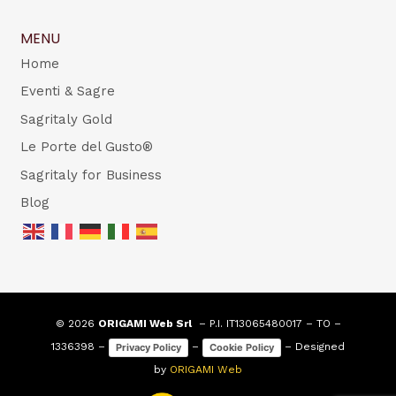
MENU
Home
Eventi & Sagre
Sagritaly Gold
Le Porte del Gusto®
Sagritaly for Business
Blog
© 2026
ORIGAMI Web Srl
– P.I. IT13065480017 – TO –
1336398 –
–
– Designed
Privacy Policy
Cookie Policy
by
ORIGAMI Web