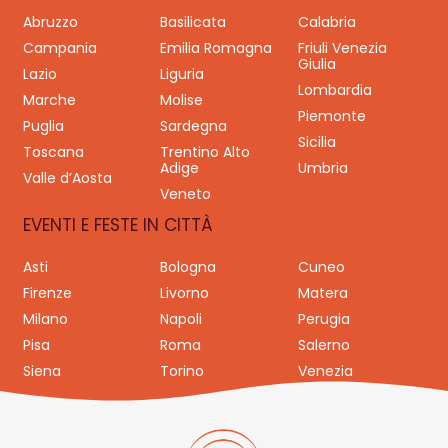
Abruzzo
Basilicata
Calabria
Campania
Emilia Romagna
Friuli Venezia
Giulia
Lazio
Liguria
Lombardia
Marche
Molise
Piemonte
Puglia
Sardegna
Sicilia
Toscana
Trentino Alto
Adige
Umbria
Valle d’Aosta
Veneto
EVENTI E FESTE IN CITTÀ
Asti
Bologna
Cuneo
Firenze
Livorno
Matera
Milano
Napoli
Perugia
Pisa
Roma
Salerno
Siena
Torino
Venezia