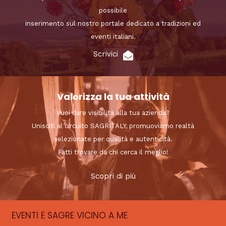
possibile
inserimento sul nostro portale dedicato a tradizioni ed
eventi italiani.
Scrivici
Valorizza la tua attività
Vuoi dare visibilità alla tua azienda?
Unisciti al circuito SAGRITALY, promuoviamo realtà
selezionate per qualità e autenticità.
Fatti trovare da chi cerca il meglio!
Scopri di più
EVENTI E SAGRE VICINO A ME