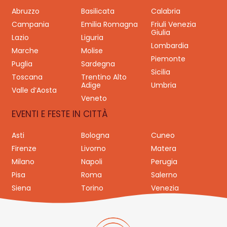
Abruzzo
Basilicata
Calabria
Campania
Emilia Romagna
Friuli Venezia
Giulia
Lazio
Liguria
Lombardia
Marche
Molise
Piemonte
Puglia
Sardegna
Sicilia
Toscana
Trentino Alto
Adige
Umbria
Valle d’Aosta
Veneto
EVENTI E FESTE IN CITTÀ
Asti
Bologna
Cuneo
Firenze
Livorno
Matera
Milano
Napoli
Perugia
Pisa
Roma
Salerno
Siena
Torino
Venezia