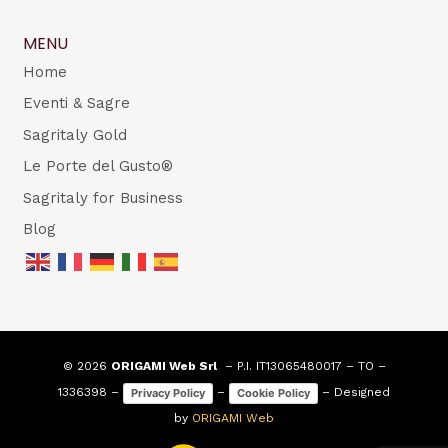
MENU
Home
Eventi & Sagre
Sagritaly Gold
Le Porte del Gusto®
Sagritaly for Business
Blog
© 2026
ORIGAMI Web Srl
– P.I. IT13065480017 – TO –
1336398 –
–
– Designed
Privacy Policy
Cookie Policy
by
ORIGAMI Web