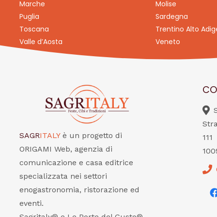
Marche
Molise
Puglia
Sardegna
Toscana
Trentino Alto Adig
Valle d’Aosta
Veneto
CO
Str
SAGR
ITALY
è un progetto di
111
ORIGAMI Web, agenzia di
100
comunicazione e casa editrice
specializzata nei settori
enogastronomia, ristorazione ed
eventi.
Sagritaly® e Le Porte del Gusto®