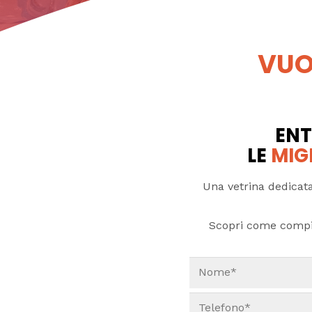
VUO
ENT
LE
MIG
Una vetrina dedicata
Scopri come compi