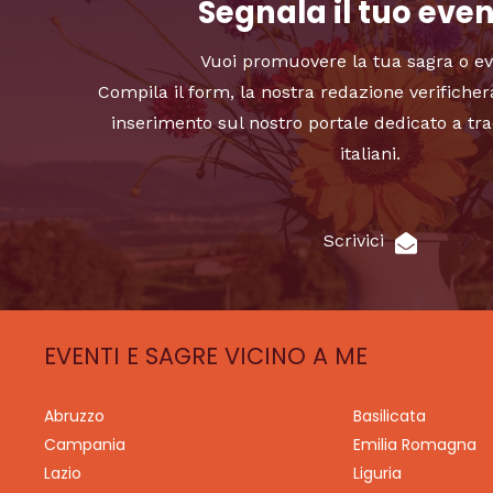
Segnala il tuo eve
Vuoi promuovere la tua sagra o e
Compila il form, la nostra redazione verificher
inserimento sul nostro portale dedicato a tra
italiani.
Scrivici
EVENTI E SAGRE VICINO A ME
Abruzzo
Basilicata
Campania
Emilia Romagna
Lazio
Liguria