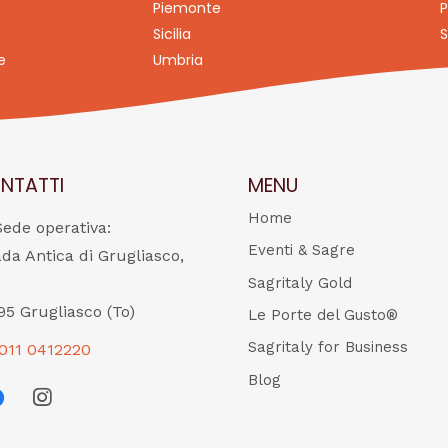
Piemonte
P
Sicilia
S
e
Umbria
NTATTI
MENU
Home
Sede operativa:
Eventi & Sagre
ada Antica di Grugliasco,
Sagritaly Gold
95 Grugliasco (To)
Le Porte del Gusto®
Sagritaly for Business
011 0412220
Blog