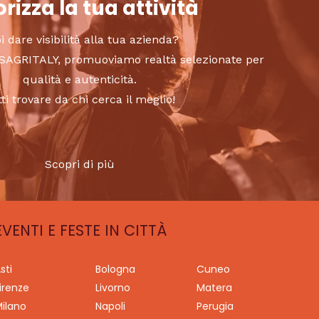
rizza la tua attività
i dare visibilità alla tua azienda?
to SAGRITALY, promuoviamo realtà selezionate per
qualità e autenticità.
tti trovare da chi cerca il meglio!
Scopri di più
EVENTI E FESTE IN CITTÀ
sti
Bologna
Cuneo
irenze
Livorno
Matera
ilano
Napoli
Perugia