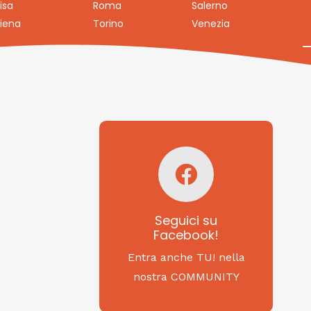
isa
Roma
Salerno
iena
Torino
Venezia
Seguici su
Facebook!
SAGRITALY
Seguici su
Facebook!
Feste, cibi e tradizioni
da Nord a Sud...
Entra anche TU! nella
nostra COMMUNITY