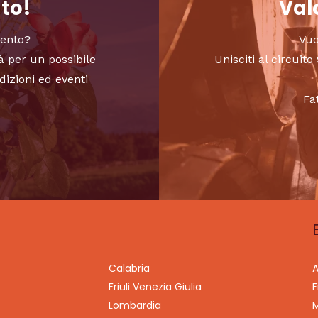
nto!
Valo
vento?
Vuo
à per un possibile
Unisciti al circui
dizioni ed eventi
Fa
Calabria
A
Friuli Venezia Giulia
F
Lombardia
M