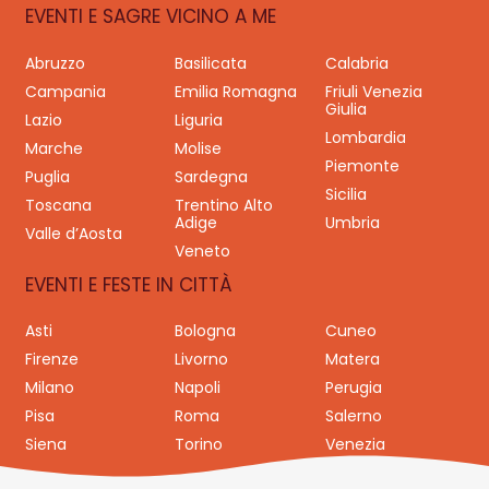
EVENTI E SAGRE VICINO A ME
Abruzzo
Basilicata
Calabria
Campania
Emilia Romagna
Friuli Venezia
Giulia
Lazio
Liguria
Lombardia
Marche
Molise
Piemonte
Puglia
Sardegna
Sicilia
Toscana
Trentino Alto
Adige
Umbria
Valle d’Aosta
Veneto
EVENTI E FESTE IN CITTÀ
Asti
Bologna
Cuneo
Firenze
Livorno
Matera
Milano
Napoli
Perugia
Pisa
Roma
Salerno
Siena
Torino
Venezia