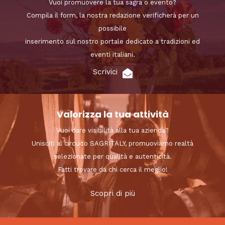
Vuoi promuovere la tua sagra o evento?
Compila il form, la nostra redazione verificherà per un
possibile
inserimento sul nostro portale dedicato a tradizioni ed
eventi italiani.
Scrivici
Valorizza la tua attività
Vuoi dare visibilità alla tua azienda?
Unisciti al circuito SAGRITALY, promuoviamo realtà
selezionate per qualità e autenticità.
Fatti trovare da chi cerca il meglio!
Scopri di più