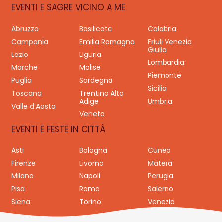
EVENTI E SAGRE VICINO A ME
Abruzzo
Basilicata
Calabria
Campania
Emilia Romagna
Friuli Venezia
Giulia
Lazio
Liguria
Lombardia
Marche
Molise
Piemonte
Puglia
Sardegna
Sicilia
Toscana
Trentino Alto
Adige
Umbria
Valle d’Aosta
Veneto
EVENTI E FESTE IN CITTÀ
Asti
Bologna
Cuneo
Firenze
Livorno
Matera
Milano
Napoli
Perugia
Pisa
Roma
Salerno
Siena
Torino
Venezia