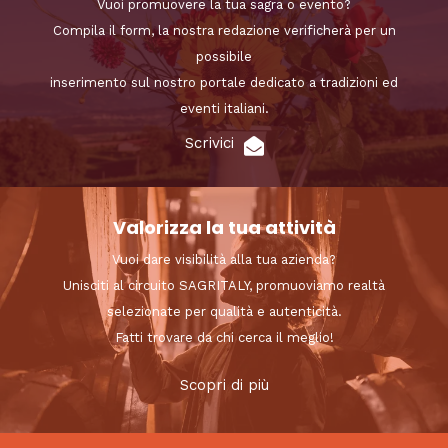
Vuoi promuovere la tua sagra o evento?
Compila il form, la nostra redazione verificherà per un
possibile
inserimento sul nostro portale dedicato a tradizioni ed
eventi italiani.
Scrivici
Valorizza la tua attività
Vuoi dare visibilità alla tua azienda?
Unisciti al circuito SAGRITALY, promuoviamo realtà
selezionate per qualità e autenticità.
Fatti trovare da chi cerca il meglio!
Scopri di più