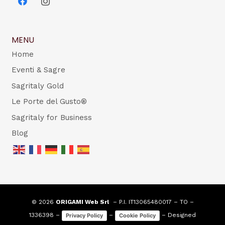
MENU
Home
Eventi & Sagre
Sagritaly Gold
Le Porte del Gusto®
Sagritaly for Business
Blog
© 2026
ORIGAMI Web Srl
– P.I. IT13065480017 – TO –
1336398 –
–
– Designed
Privacy Policy
Cookie Policy