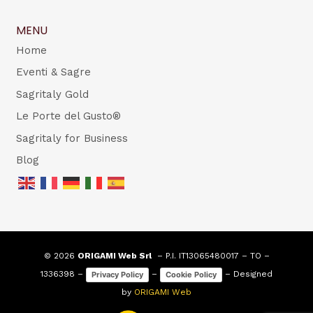
MENU
Home
Eventi & Sagre
Sagritaly Gold
Le Porte del Gusto®
Sagritaly for Business
Blog
© 2026
ORIGAMI Web Srl
– P.I. IT13065480017 – TO –
1336398 –
–
– Designed
Privacy Policy
Cookie Policy
by
ORIGAMI Web