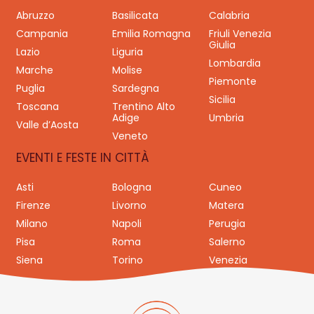
Abruzzo
Basilicata
Calabria
Campania
Emilia Romagna
Friuli Venezia
Giulia
Lazio
Liguria
Lombardia
Marche
Molise
Piemonte
Puglia
Sardegna
Sicilia
Toscana
Trentino Alto
Adige
Umbria
Valle d’Aosta
Veneto
EVENTI E FESTE IN CITTÀ
Asti
Bologna
Cuneo
Firenze
Livorno
Matera
Milano
Napoli
Perugia
Pisa
Roma
Salerno
Siena
Torino
Venezia