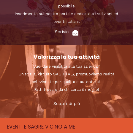
possibile
inserimento sul nostro portale dedicato a tradizioni ed
eventi italiani.
Scrivici
Valorizza la tua attività
Vuoi dare visibilità alla tua azienda?
Unisciti al circuito SAGRITALY, promuoviamo realtà
selezionate per qualità e autenticità.
Fatti trovare da chi cerca il meglio!
Scopri di più
EVENTI E SAGRE VICINO A ME