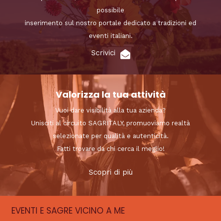
possibile
inserimento sul nostro portale dedicato a tradizioni ed
eventi italiani.
Scrivici
Valorizza la tua attività
Vuoi dare visibilità alla tua azienda?
Unisciti al circuito SAGRITALY, promuoviamo realtà
selezionate per qualità e autenticità.
Fatti trovare da chi cerca il meglio!
Scopri di più
EVENTI E SAGRE VICINO A ME