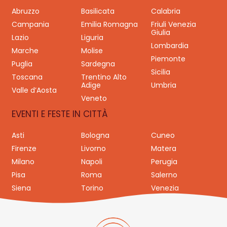
Abruzzo
Basilicata
Calabria
Campania
Emilia Romagna
Friuli Venezia
Giulia
Lazio
Liguria
Lombardia
Marche
Molise
Piemonte
Puglia
Sardegna
Sicilia
Toscana
Trentino Alto
Adige
Umbria
Valle d’Aosta
Veneto
EVENTI E FESTE IN CITTÀ
Asti
Bologna
Cuneo
Firenze
Livorno
Matera
Milano
Napoli
Perugia
Pisa
Roma
Salerno
Siena
Torino
Venezia