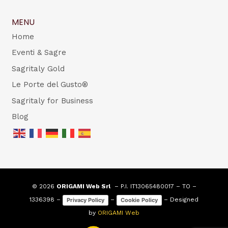
MENU
Home
Eventi & Sagre
Sagritaly Gold
Le Porte del Gusto®
Sagritaly for Business
Blog
© 2026
ORIGAMI Web Srl
– P.I. IT13065480017 – TO –
1336398 –
–
– Designed
Privacy Policy
Cookie Policy
by
ORIGAMI Web