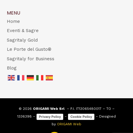
MENU
Home
Eventi & Sagre
Sagritaly Gold
Le Porte del Gusto®
Sagritaly for Business
Blog
© 2026
ORIGAMI Web Srl
– P.I. IT13065480017 – TO –
1336398 –
–
– Designed
Privacy Policy
Cookie Policy
by
ORIGAMI Web