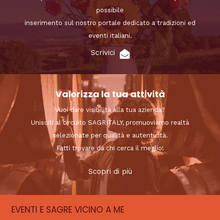
possibile
inserimento sul nostro portale dedicato a tradizioni ed
eventi italiani.
Scrivici
Valorizza la tua attività
Vuoi dare visibilità alla tua azienda?
Unisciti al circuito SAGRITALY, promuoviamo realtà
selezionate per qualità e autenticità.
Fatti trovare da chi cerca il meglio!
Scopri di più
EVENTI E SAGRE VICINO A ME