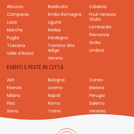
Abruzzo
Basilicata
Calabria
Campania
Emilia Romagna
Friuli Venezia
Giulia
Lazio
Liguria
Lombardia
Marche
Molise
Piemonte
Puglia
Sardegna
Sicilia
Toscana
Trentino Alto
Adige
Umbria
Valle d’Aosta
Veneto
EVENTI E FESTE IN CITTÀ
Asti
Bologna
Cuneo
Firenze
Livorno
Matera
Milano
Napoli
Perugia
Pisa
Roma
Salerno
Siena
Torino
Venezia