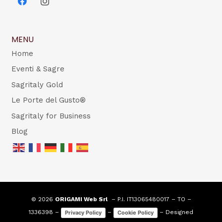
MENU
Home
Eventi & Sagre
Sagritaly Gold
Le Porte del Gusto®
Sagritaly for Business
Blog
© 2026
ORIGAMI Web Srl
– P.I. IT13065480017 – TO –
1336398 –
–
– Designed
Privacy Policy
Cookie Policy