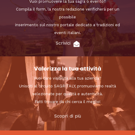
Vuoi promuovere la tua sagra o evento?
Compila il form, la nostra redazione verificherà per un
possibile
inserimento sul nostro portale dedicato a tradizioni ed
eventi italiani.
Scrivici
Valorizza la tua attività
Vuoi dare visibilità alla tua azienda?
Unisciti al circuito SAGRITALY, promuoviamo realtà
selezionate per qualità e autenticità.
Fatti trovare da chi cerca il meglio!
Scopri di più