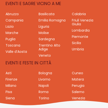
EVENTI E SAGRE VICINO A ME
Abruzzo
Basilicata
Calabria
Campania
Emilia Romagna
Friuli Venezia
Giulia
Lazio
Liguria
Lombardia
Marche
Molise
Piemonte
Puglia
Sardegna
Sicilia
Toscana
Trentino Alto
Adige
Umbria
Valle d’Aosta
Veneto
EVENTI E FESTE IN CITTÀ
Asti
Bologna
Cuneo
Firenze
Livorno
Matera
Milano
Napoli
Perugia
Pisa
Roma
Salerno
Siena
Torino
Venezia