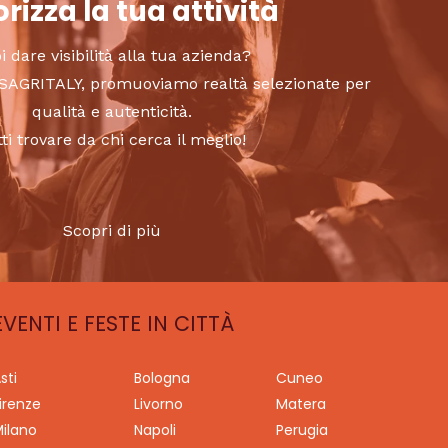
rizza la tua attività
i dare visibilità alla tua azienda?
to SAGRITALY, promuoviamo realtà selezionate per
qualità e autenticità.
tti trovare da chi cerca il meglio!
Scopri di più
EVENTI E FESTE IN CITTÀ
sti
Bologna
Cuneo
irenze
Livorno
Matera
ilano
Napoli
Perugia