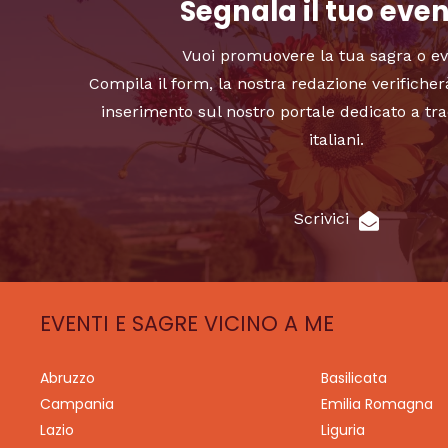
Segnala il tuo eve
Vuoi promuovere la tua sagra o e
Compila il form, la nostra redazione verificher
inserimento sul nostro portale dedicato a tra
italiani.
Scrivici
EVENTI E SAGRE VICINO A ME
Abruzzo
Basilicata
Campania
Emilia Romagna
Lazio
Liguria