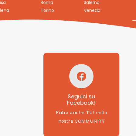
isa
Roma
Salerno
iena
Torino
Venezia
Seguici su
Facebook!
SAGRITALY
Seguici su
Facebook!
Feste, cibi e tradizioni
da Nord a Sud...
Entra anche TU! nella
nostra COMMUNITY