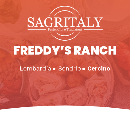
FREDDY’S RANCH
Lombardia
●
Sondrio
●
Cercino