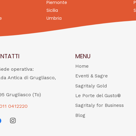
Piemonte
P
Sicilia
S
e
Umbria
NTATTI
MENU
Home
Sede operativa:
Eventi & Sagre
ada Antica di Grugliasco,
Sagritaly Gold
95 Grugliasco (To)
Le Porte del Gusto®
Sagritaly for Business
011 0412220
Blog