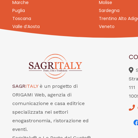
Marche
Molise
Puglia
Sardegna
Toscana
Trentino Alto Adig
Valle d’Aosta
Veneto
CO
Str
SAGR
ITALY
è un progetto di
111
ORIGAMI Web, agenzia di
100
comunicazione e casa editrice
specializzata nei settori
enogastronomia, ristorazione ed
eventi.
Sagritaly® e Le Porte del Gusto®