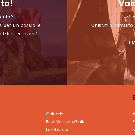
nto!
Valo
vento?
Vuo
à per un possibile
Unisciti al circui
dizioni ed eventi
Fa
Calabria
A
Friuli Venezia Giulia
F
Lombardia
M