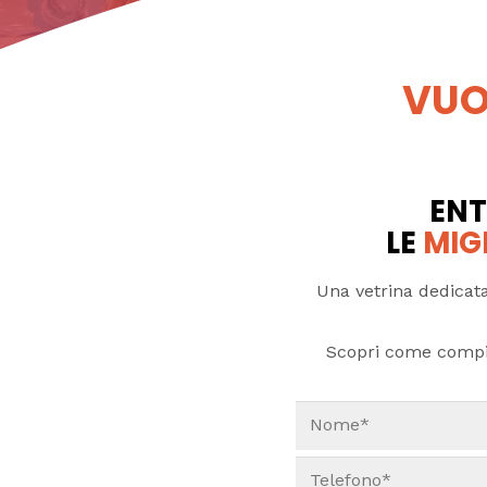
VUO
ENT
LE
MIG
Una vetrina dedicata
Scopri come compi