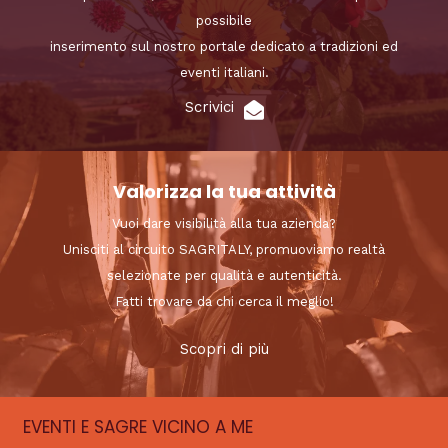
possibile
inserimento sul nostro portale dedicato a tradizioni ed
eventi italiani.
Scrivici
Valorizza la tua attività
Vuoi dare visibilità alla tua azienda?
Unisciti al circuito SAGRITALY, promuoviamo realtà
selezionate per qualità e autenticità.
Fatti trovare da chi cerca il meglio!
Scopri di più
EVENTI E SAGRE VICINO A ME