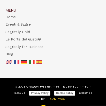
MENU
Home
Eventi & Sagre
Sagritaly Gold
Le Porte del Gusto®
Sagritaly for Business
Blog
© 2026
ORIGAMI Web Srl
– P.I. IT13065480017 – TO –
1336398 –
–
– Designed
Privacy Policy
Cookie Policy
by
ORIGAMI Web