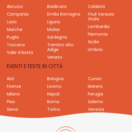
Abruzzo
Basilicata
Calabria
Campania
Emilia Romagna
Friuli Venezia
Giulia
Lazio
Liguria
Lombardia
Marche
Molise
Piemonte
Puglia
Sardegna
Sicilia
Toscana
Trentino Alto
Adige
Umbria
Valle d’Aosta
Veneto
EVENTI E FESTE IN CITTÀ
Asti
Bologna
Cuneo
Firenze
Livorno
Matera
Milano
Napoli
Perugia
Pisa
Roma
Salerno
Siena
Torino
Venezia