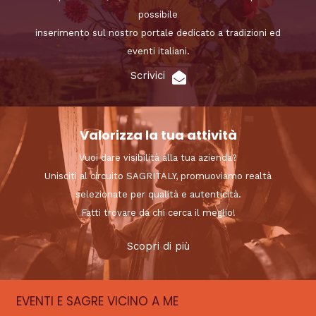
possibile
inserimento sul nostro portale dedicato a tradizioni ed
eventi italiani.
Scrivici
Valorizza la tua attività
Vuoi dare visibilità alla tua azienda?
Unisciti al circuito SAGRITALY, promuoviamo realtà
selezionate per qualità e autenticità.
Fatti trovare da chi cerca il meglio!
Scopri di più
EVENTI E SAGRE VICINO A ME