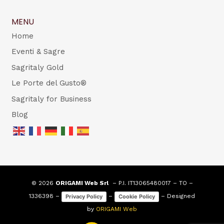
MENU
Home
Eventi & Sagre
Sagritaly Gold
Le Porte del Gusto®
Sagritaly for Business
Blog
© 2026
ORIGAMI Web Srl
– P.I. IT13065480017 – TO –
1336398 –
–
– Designed
Privacy Policy
Cookie Policy
by
ORIGAMI Web