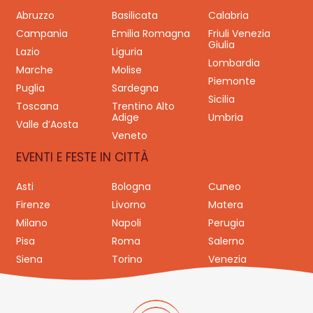
Abruzzo
Basilicata
Calabria
Campania
Emilia Romagna
Friuli Venezia
Giulia
Lazio
Liguria
Lombardia
Marche
Molise
Piemonte
Puglia
Sardegna
Sicilia
Toscana
Trentino Alto
Adige
Umbria
Valle d’Aosta
Veneto
EVENTI E FESTE IN CITTÀ
Asti
Bologna
Cuneo
Firenze
Livorno
Matera
Milano
Napoli
Perugia
Pisa
Roma
Salerno
Siena
Torino
Venezia