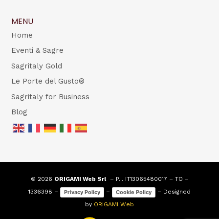
MENU
Home
Eventi & Sagre
Sagritaly Gold
Le Porte del Gusto®
Sagritaly for Business
Blog
© 2026
ORIGAMI Web Srl
– P.I. IT13065480017 – TO –
1336398 –
–
– Designed
Privacy Policy
Cookie Policy
by
ORIGAMI Web