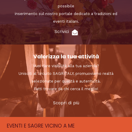
possibile
inserimento sul nostro portale dedicato a tradizioni ed
eventi italiani.
Scrivici
Valorizza la tua attività
Vuoi dare visibilità alla tua azienda?
Unisciti al circuito SAGRITALY, promuoviamo realtà
selezionate per qualità e autenticità.
Fatti trovare da chi cerca il meglio!
Scopri di più
EVENTI E SAGRE VICINO A ME