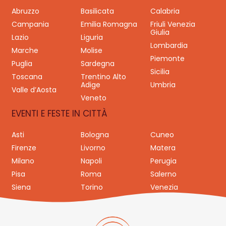
Abruzzo
Basilicata
Calabria
Campania
Emilia Romagna
Friuli Venezia
Giulia
Lazio
Liguria
Lombardia
Marche
Molise
Piemonte
Puglia
Sardegna
Sicilia
Toscana
Trentino Alto
Adige
Umbria
Valle d’Aosta
Veneto
EVENTI E FESTE IN CITTÀ
Asti
Bologna
Cuneo
Firenze
Livorno
Matera
Milano
Napoli
Perugia
Pisa
Roma
Salerno
Siena
Torino
Venezia