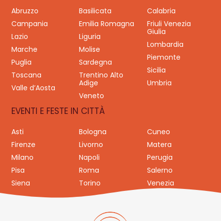
Abruzzo
Basilicata
Calabria
Campania
Emilia Romagna
Friuli Venezia
Giulia
Lazio
Liguria
Lombardia
Marche
Molise
Piemonte
Puglia
Sardegna
Sicilia
Toscana
Trentino Alto
Adige
Umbria
Valle d’Aosta
Veneto
EVENTI E FESTE IN CITTÀ
Asti
Bologna
Cuneo
Firenze
Livorno
Matera
Milano
Napoli
Perugia
Pisa
Roma
Salerno
Siena
Torino
Venezia