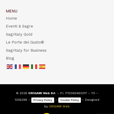
MENU
Home
Eventi & Sagre
Sagritaly Gold
Le Porte del Gusto®
Sagritaly for Business
Blog
© 2026
ORIGAMI Web Srl
– P.I. IT13065480017 – TO –
1336398 –
–
– Designed
Privacy Policy
Cookie Policy
by
ORIGAMI Web