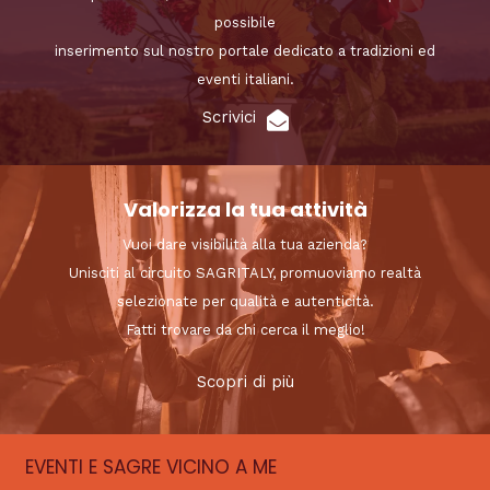
possibile
inserimento sul nostro portale dedicato a tradizioni ed
eventi italiani.
Scrivici
Valorizza la tua attività
Vuoi dare visibilità alla tua azienda?
Unisciti al circuito SAGRITALY, promuoviamo realtà
selezionate per qualità e autenticità.
Fatti trovare da chi cerca il meglio!
Scopri di più
EVENTI E SAGRE VICINO A ME