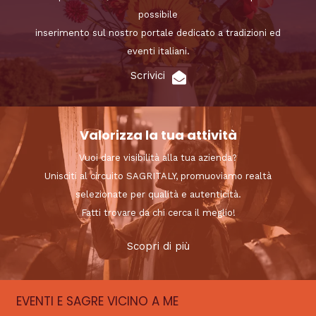
possibile
inserimento sul nostro portale dedicato a tradizioni ed
eventi italiani.
Scrivici
Valorizza la tua attività
Vuoi dare visibilità alla tua azienda?
Unisciti al circuito SAGRITALY, promuoviamo realtà
selezionate per qualità e autenticità.
Fatti trovare da chi cerca il meglio!
Scopri di più
EVENTI E SAGRE VICINO A ME