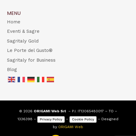
MENU
Home
Eventi & Sagre
Sagritaly Gold
Le Porte del Gusto®
Sagritaly for Business
Blog
© 2026
ORIGAMI Web Srl
– P.I. IT13065480017 – TO –
1336398 –
–
– Designed
Privacy Policy
Cookie Policy
by
ORIGAMI Web