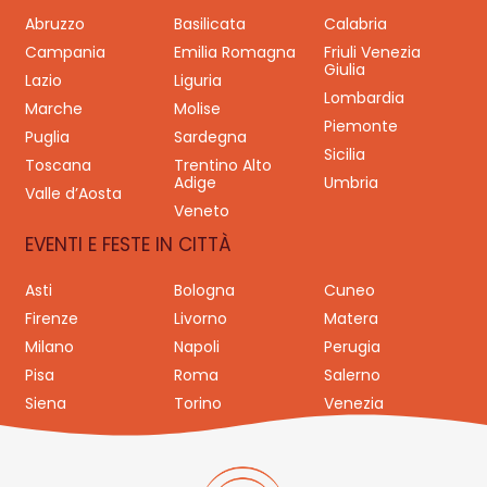
Abruzzo
Basilicata
Calabria
Campania
Emilia Romagna
Friuli Venezia
Giulia
Lazio
Liguria
Lombardia
Marche
Molise
Piemonte
Puglia
Sardegna
Sicilia
Toscana
Trentino Alto
Adige
Umbria
Valle d’Aosta
Veneto
EVENTI E FESTE IN CITTÀ
Asti
Bologna
Cuneo
Firenze
Livorno
Matera
Milano
Napoli
Perugia
Pisa
Roma
Salerno
Siena
Torino
Venezia