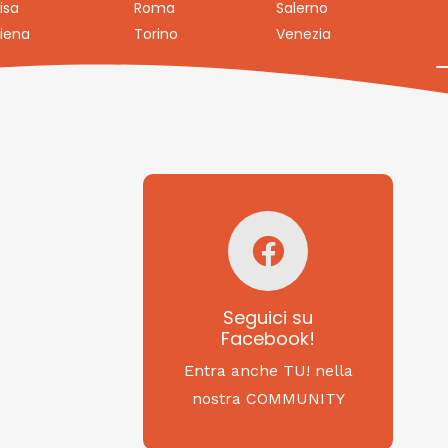
isa
Roma
Salerno
iena
Torino
Venezia
Seguici su
Facebook!
SAGRITALY
Seguici su
Facebook!
Feste, cibi e tradizioni
da Nord a Sud...
Entra anche TU! nella
nostra COMMUNITY