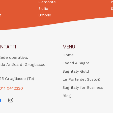
Piemonte
P
Sicilia
S
e
Umbria
NTATTI
MENU
Home
Sede operativa:
Eventi & Sagre
ada Antica di Grugliasco,
Sagritaly Gold
95 Grugliasco (To)
Le Porte del Gusto®
Sagritaly for Business
011 0412220
Blog