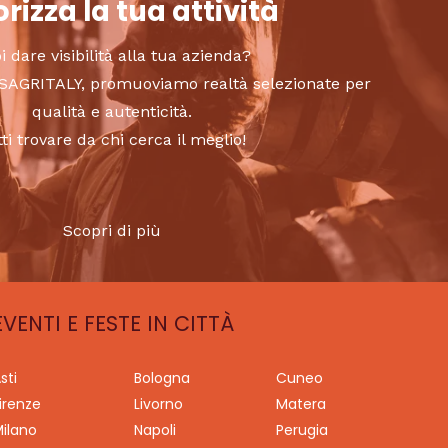
rizza la tua attività
i dare visibilità alla tua azienda?
to SAGRITALY, promuoviamo realtà selezionate per
qualità e autenticità.
tti trovare da chi cerca il meglio!
Scopri di più
EVENTI E FESTE IN CITTÀ
sti
Bologna
Cuneo
irenze
Livorno
Matera
ilano
Napoli
Perugia