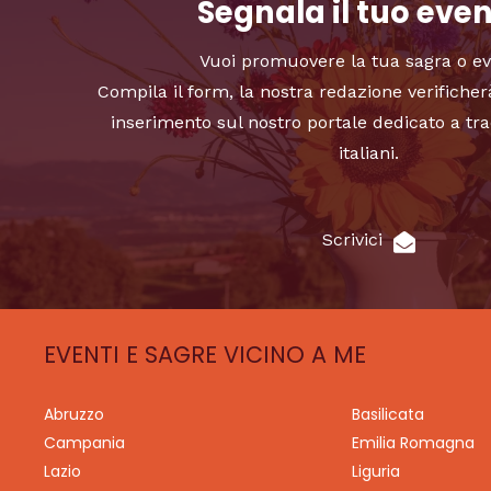
Segnala il tuo eve
Vuoi promuovere la tua sagra o e
Compila il form, la nostra redazione verificher
inserimento sul nostro portale dedicato a tra
italiani.
Scrivici
EVENTI E SAGRE VICINO A ME
Abruzzo
Basilicata
Campania
Emilia Romagna
Lazio
Liguria