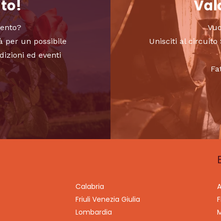
nto!
Valo
vento?
Vuo
à per un possibile
Unisciti al circui
dizioni ed eventi
Fa
Calabria
A
Friuli Venezia Giulia
F
Lombardia
M