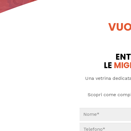
VUO
ENT
LE
MIG
Una vetrina dedicata
Scopri come compi