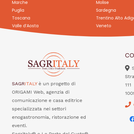
Marche
Molise
Puglia
Sardegna
Toscana
Trentino Alto Adig
Valle d’Aosta
Veneto
CO
Str
SAGR
ITALY
è un progetto di
111
ORIGAMI Web, agenzia di
100
comunicazione e casa editrice
specializzata nei settori
enogastronomia, ristorazione ed
eventi.
Sagritaly® e Le Porte del Gusto®