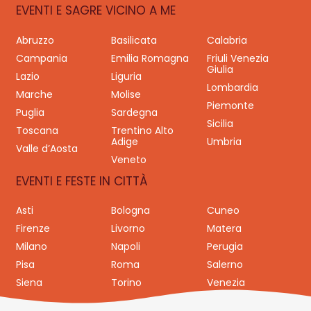
EVENTI E SAGRE VICINO A ME
Abruzzo
Basilicata
Calabria
Campania
Emilia Romagna
Friuli Venezia
Giulia
Lazio
Liguria
Lombardia
Marche
Molise
Piemonte
Puglia
Sardegna
Sicilia
Toscana
Trentino Alto
Adige
Umbria
Valle d’Aosta
Veneto
EVENTI E FESTE IN CITTÀ
Asti
Bologna
Cuneo
Firenze
Livorno
Matera
Milano
Napoli
Perugia
Pisa
Roma
Salerno
Siena
Torino
Venezia