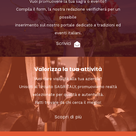
Vuoi promuovere la tua sagra o evento?
Compila il form, la nostra redazione verificherà per un
possibile
inserimento sul nostro portale dedicato a tradizioni ed
eventi italiani.
Scrivici
Valorizza la tua attività
Vuoi dare visibilità alla tua azienda?
Unisciti al circuito SAGRITALY, promuoviamo realtà
selezionate per qualità e autenticità.
Fatti trovare da chi cerca il meglio!
Scopri di più