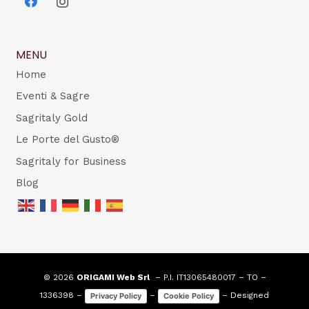
MENU
Home
Eventi & Sagre
Sagritaly Gold
Le Porte del Gusto®
Sagritaly for Business
Blog
© 2026
ORIGAMI Web Srl
– P.I. IT13065480017 – TO –
1336398 –
–
– Designed
Privacy Policy
Cookie Policy