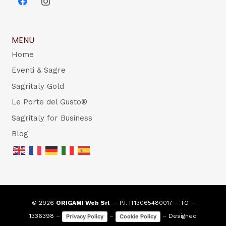
MENU
Home
Eventi & Sagre
Sagritaly Gold
Le Porte del Gusto®
Sagritaly for Business
Blog
© 2026
ORIGAMI Web Srl
– P.I. IT13065480017 – TO –
1336398 –
–
– Designed
Privacy Policy
Cookie Policy