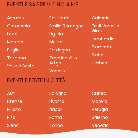
EVENTI E SAGRE VICINO A ME
Abruzzo
Basilicata
Calabria
Campania
Emilia Romagna
Friuli Venezia
Giulia
Lazio
Liguria
Lombardia
Marche
Molise
Piemonte
Puglia
Sardegna
Sicilia
Toscana
Trentino Alto
Adige
Umbria
Valle d’Aosta
Veneto
EVENTI E FESTE IN CITTÀ
Asti
Bologna
Cuneo
Firenze
Livorno
Matera
Milano
Napoli
Perugia
Pisa
Roma
Salerno
Siena
Torino
Venezia