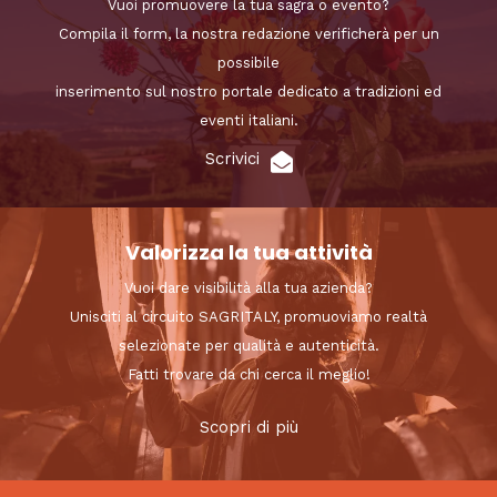
Vuoi promuovere la tua sagra o evento?
Compila il form, la nostra redazione verificherà per un
possibile
inserimento sul nostro portale dedicato a tradizioni ed
eventi italiani.
Scrivici
Valorizza la tua attività
Vuoi dare visibilità alla tua azienda?
Unisciti al circuito SAGRITALY, promuoviamo realtà
selezionate per qualità e autenticità.
Fatti trovare da chi cerca il meglio!
Scopri di più