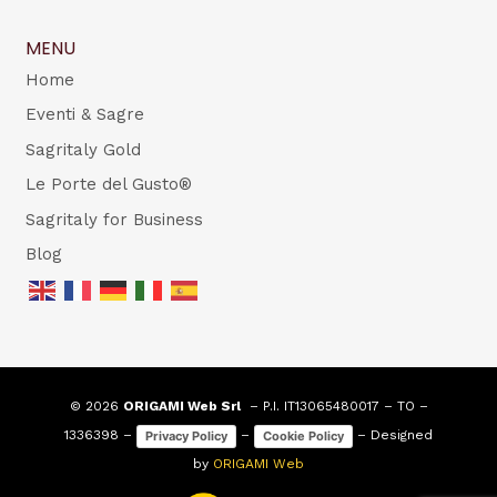
MENU
Home
Eventi & Sagre
Sagritaly Gold
Le Porte del Gusto®
Sagritaly for Business
Blog
© 2026
ORIGAMI Web Srl
– P.I. IT13065480017 – TO –
1336398 –
–
– Designed
Privacy Policy
Cookie Policy
by
ORIGAMI Web