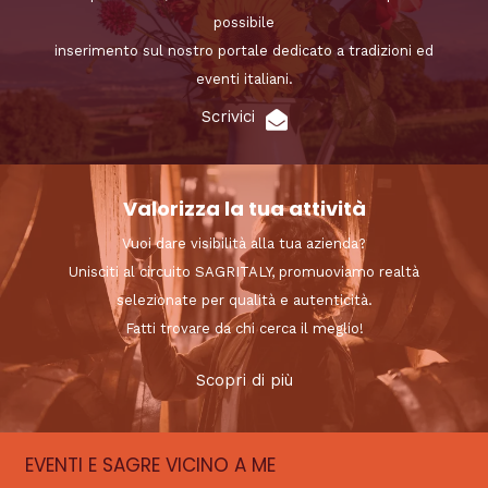
possibile
inserimento sul nostro portale dedicato a tradizioni ed
eventi italiani.
Scrivici
Valorizza la tua attività
Vuoi dare visibilità alla tua azienda?
Unisciti al circuito SAGRITALY, promuoviamo realtà
selezionate per qualità e autenticità.
Fatti trovare da chi cerca il meglio!
Scopri di più
EVENTI E SAGRE VICINO A ME