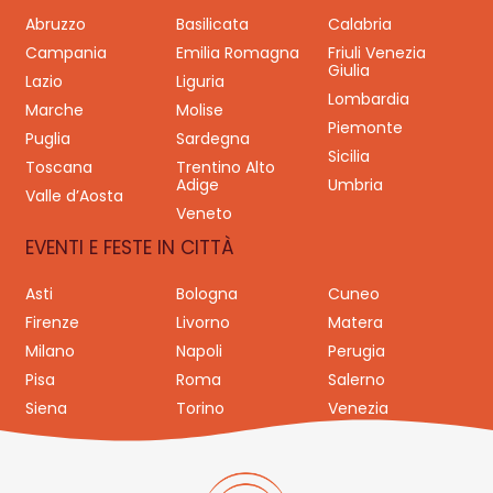
Abruzzo
Basilicata
Calabria
Campania
Emilia Romagna
Friuli Venezia
Giulia
Lazio
Liguria
Lombardia
Marche
Molise
Piemonte
Puglia
Sardegna
Sicilia
Toscana
Trentino Alto
Adige
Umbria
Valle d’Aosta
Veneto
EVENTI E FESTE IN CITTÀ
Asti
Bologna
Cuneo
Firenze
Livorno
Matera
Milano
Napoli
Perugia
Pisa
Roma
Salerno
Siena
Torino
Venezia