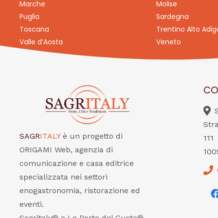
Marche
Molise
Puglia
Sardegna
Toscana
Trentino Alto Adig
Valle d’Aosta
Veneto
CO
Str
SAGR
ITALY
è un progetto di
111
ORIGAMI Web, agenzia di
100
comunicazione e casa editrice
specializzata nei settori
enogastronomia, ristorazione ed
eventi.
Sagritaly® e Le Porte del Gusto®