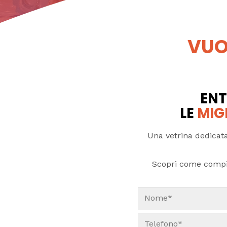
VUO
ENT
LE
MIG
Una vetrina dedicata
Scopri come compi