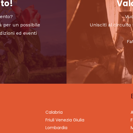
nto!
Valo
vento?
Vuo
à per un possibile
Unisciti al circui
dizioni ed eventi
Fa
Calabria
A
Friuli Venezia Giulia
F
Lombardia
M