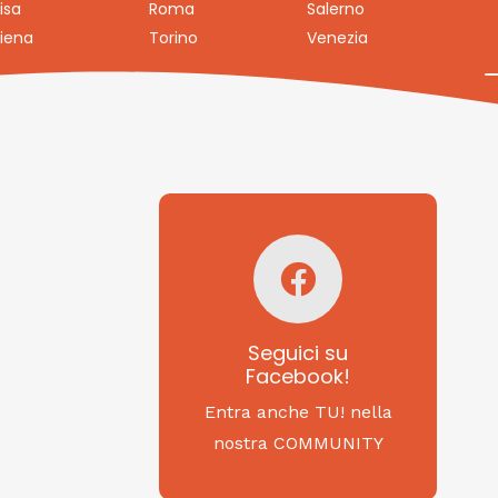
isa
Roma
Salerno
iena
Torino
Venezia
Seguici su
Facebook!
SAGRITALY
Seguici su
Facebook!
Feste, cibi e tradizioni
da Nord a Sud...
Entra anche TU! nella
nostra COMMUNITY