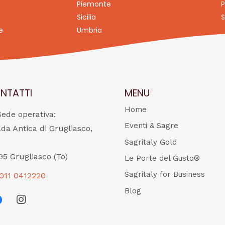
Piemonte
P
Sicilia
S
e
Umbria
NTATTI
MENU
Home
Sede operativa:
Eventi & Sagre
ada Antica di Grugliasco,
Sagritaly Gold
95 Grugliasco (To)
Le Porte del Gusto®
Sagritaly for Business
011 0412220
Blog