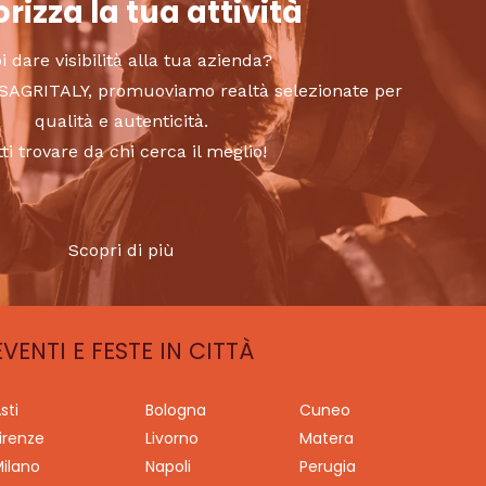
rizza la tua attività
i dare visibilità alla tua azienda?
to SAGRITALY, promuoviamo realtà selezionate per
qualità e autenticità.
tti trovare da chi cerca il meglio!
Scopri di più
EVENTI E FESTE IN CITTÀ
sti
Bologna
Cuneo
irenze
Livorno
Matera
ilano
Napoli
Perugia