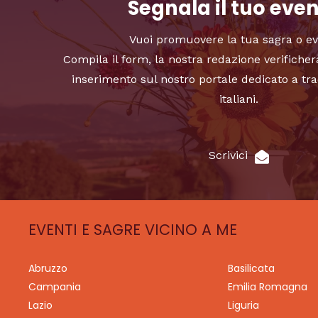
Segnala il tuo eve
Vuoi promuovere la tua sagra o e
Compila il form, la nostra redazione verificher
inserimento sul nostro portale dedicato a tra
italiani.
Scrivici
EVENTI E SAGRE VICINO A ME
Abruzzo
Basilicata
Campania
Emilia Romagna
Lazio
Liguria