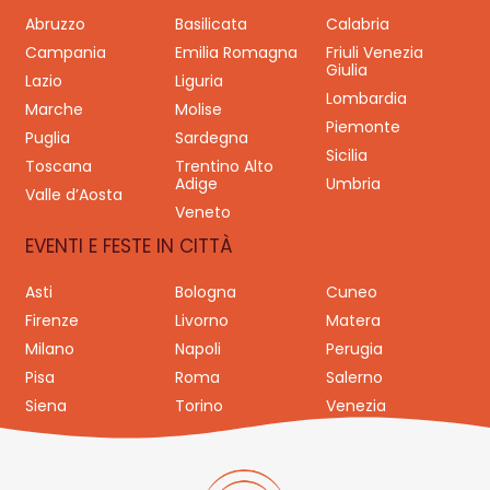
Abruzzo
Basilicata
Calabria
Campania
Emilia Romagna
Friuli Venezia
Giulia
Lazio
Liguria
Lombardia
Marche
Molise
Piemonte
Puglia
Sardegna
Sicilia
Toscana
Trentino Alto
Adige
Umbria
Valle d’Aosta
Veneto
EVENTI E FESTE IN CITTÀ
Asti
Bologna
Cuneo
Firenze
Livorno
Matera
Milano
Napoli
Perugia
Pisa
Roma
Salerno
Siena
Torino
Venezia