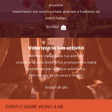
possibile
inserimento sul nostro portale dedicato a tradizioni ed
eventi italiani.
Scrivici
Valorizza la tua attività
Vuoi dare visibilità alla tua azienda?
Unisciti al circuito SAGRITALY, promuoviamo realtà
selezionate per qualità e autenticità.
Fatti trovare da chi cerca il meglio!
Scopri di più
EVENTI E SAGRE VICINO A ME