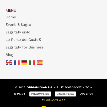
MENU
Home
Eventi & Sagre
Sagritaly Gold
Le Porte del Gusto®
Sagritaly for Business
Blog
© 2026
ORIGAMI Web Srl
– P.I. IT13065480017 – TO –
1336398 –
–
– Designed
Privacy Policy
Cookie Policy
by
ORIGAMI Web