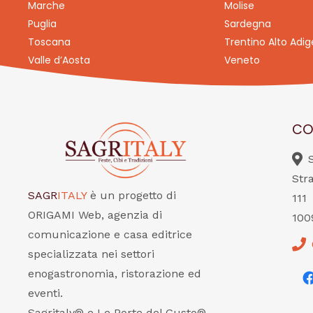
Marche
Molise
Puglia
Sardegna
Toscana
Trentino Alto Adig
Valle d’Aosta
Veneto
CO
Str
SAGR
ITALY
è un progetto di
111
ORIGAMI Web, agenzia di
100
comunicazione e casa editrice
specializzata nei settori
enogastronomia, ristorazione ed
eventi.
Sagritaly® e Le Porte del Gusto®