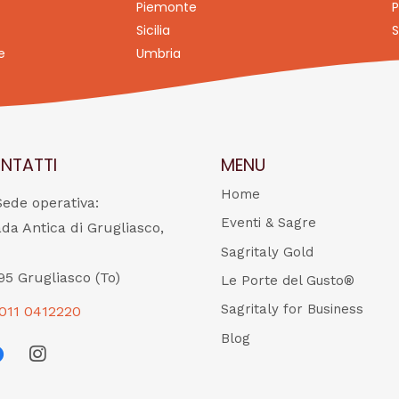
Piemonte
P
Sicilia
S
e
Umbria
NTATTI
MENU
Home
Sede operativa:
Eventi & Sagre
ada Antica di Grugliasco,
Sagritaly Gold
95 Grugliasco (To)
Le Porte del Gusto®
Sagritaly for Business
011 0412220
Blog