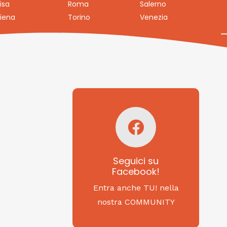
isa
Roma
Salerno
iena
Torino
Venezia
Seguici su
Facebook!
SAGRITALY
Seguici su
Facebook!
Feste, cibi e tradizioni
da Nord a Sud...
Entra anche TU! nella
nostra COMMUNITY