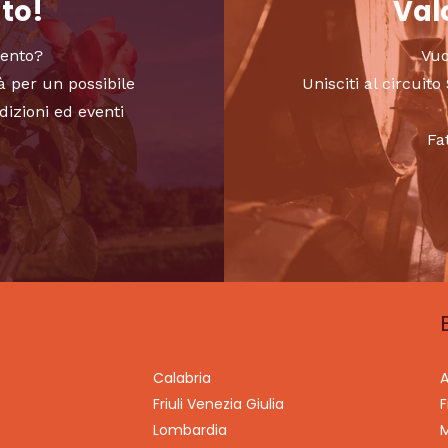
nto!
Valo
vento?
Vuo
à per un possibile
Unisciti al circui
dizioni ed eventi
Fa
Calabria
A
Friuli Venezia Giulia
F
Lombardia
M