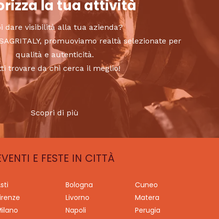
rizza la tua attività
i dare visibilità alla tua azienda?
to SAGRITALY, promuoviamo realtà selezionate per
qualità e autenticità.
tti trovare da chi cerca il meglio!
Scopri di più
EVENTI E FESTE IN CITTÀ
sti
Bologna
Cuneo
irenze
Livorno
Matera
ilano
Napoli
Perugia