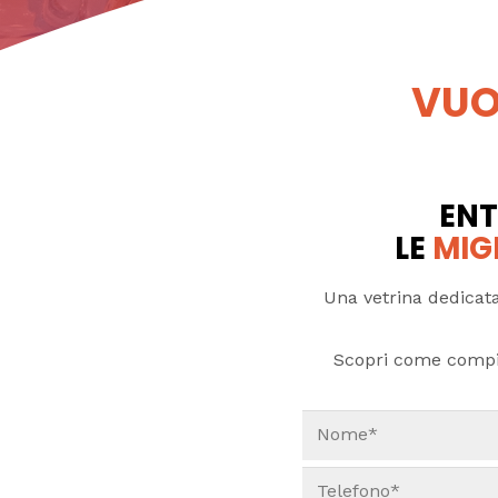
VUO
ENT
LE
MIG
Una vetrina dedicata
Scopri come compi