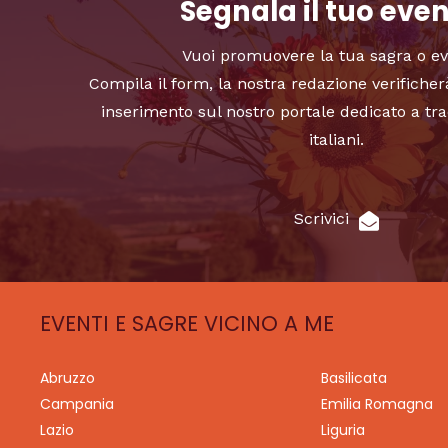
Segnala il tuo eve
Vuoi promuovere la tua sagra o e
Compila il form, la nostra redazione verificher
inserimento sul nostro portale dedicato a tra
italiani.
Scrivici
EVENTI E SAGRE VICINO A ME
Abruzzo
Basilicata
Campania
Emilia Romagna
Lazio
Liguria