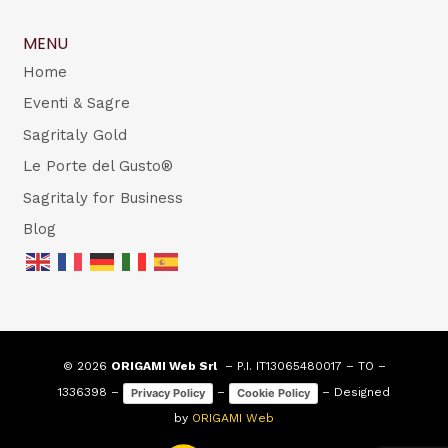
MENU
Home
Eventi & Sagre
Sagritaly Gold
Le Porte del Gusto®
Sagritaly for Business
Blog
© 2026
ORIGAMI Web Srl
– P.I. IT13065480017 – TO –
1336398 –
–
– Designed
Privacy Policy
Cookie Policy
by
ORIGAMI Web