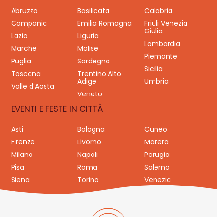
Abruzzo
Basilicata
Calabria
Campania
Emilia Romagna
Friuli Venezia
Giulia
Lazio
Liguria
Lombardia
Marche
Molise
Piemonte
Puglia
Sardegna
Sicilia
Toscana
Trentino Alto
Adige
Umbria
Valle d’Aosta
Veneto
EVENTI E FESTE IN CITTÀ
Asti
Bologna
Cuneo
Firenze
Livorno
Matera
Milano
Napoli
Perugia
Pisa
Roma
Salerno
Siena
Torino
Venezia