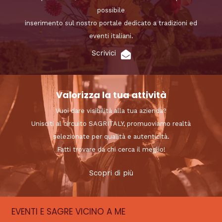
possibile
inserimento sul nostro portale dedicato a tradizioni ed
eventi italiani.
Scrivici
Valorizza la tua attività
Vuoi dare visibilità alla tua azienda?
Unisciti al circuito SAGRITALY, promuoviamo realtà
selezionate per qualità e autenticità.
Fatti trovare da chi cerca il meglio!
Scopri di più
EVENTI E SAGRE VICINO A ME