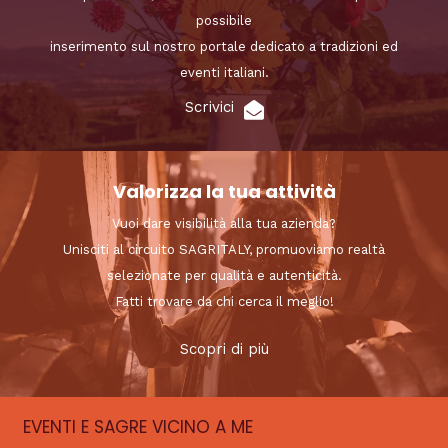
possibile
inserimento sul nostro portale dedicato a tradizioni ed
eventi italiani.
Scrivici
Valorizza la tua attività
Vuoi dare visibilità alla tua azienda?
Unisciti al circuito SAGRITALY, promuoviamo realtà
selezionate per qualità e autenticità.
Fatti trovare da chi cerca il meglio!
Scopri di più
EVENTI E SAGRE VICINO A ME