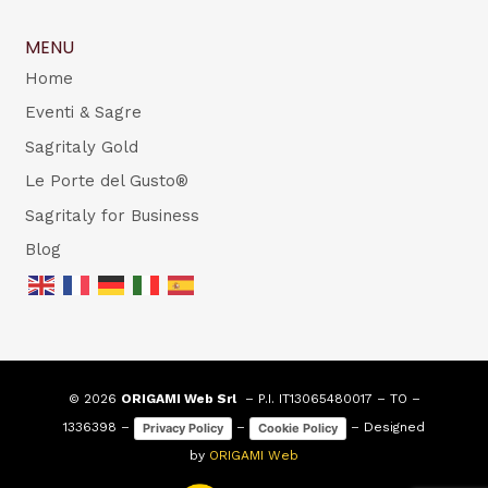
MENU
Home
Eventi & Sagre
Sagritaly Gold
Le Porte del Gusto®
Sagritaly for Business
Blog
© 2026
ORIGAMI Web Srl
– P.I. IT13065480017 – TO –
1336398 –
–
– Designed
Privacy Policy
Cookie Policy
by
ORIGAMI Web