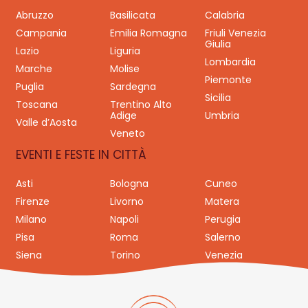
Abruzzo
Basilicata
Calabria
Campania
Emilia Romagna
Friuli Venezia
Giulia
Lazio
Liguria
Lombardia
Marche
Molise
Piemonte
Puglia
Sardegna
Sicilia
Toscana
Trentino Alto
Adige
Umbria
Valle d’Aosta
Veneto
EVENTI E FESTE IN CITTÀ
Asti
Bologna
Cuneo
Firenze
Livorno
Matera
Milano
Napoli
Perugia
Pisa
Roma
Salerno
Siena
Torino
Venezia