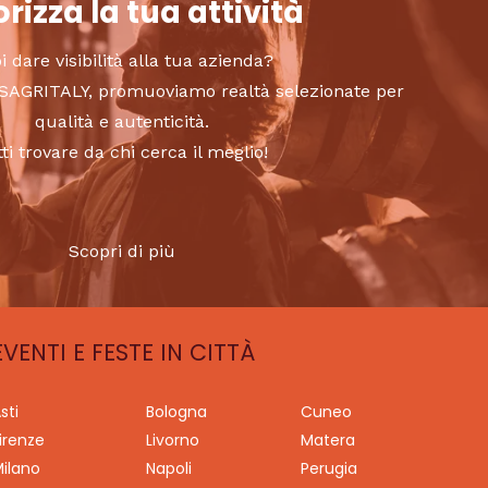
rizza la tua attività
i dare visibilità alla tua azienda?
to SAGRITALY, promuoviamo realtà selezionate per
qualità e autenticità.
tti trovare da chi cerca il meglio!
Scopri di più
EVENTI E FESTE IN CITTÀ
sti
Bologna
Cuneo
irenze
Livorno
Matera
ilano
Napoli
Perugia