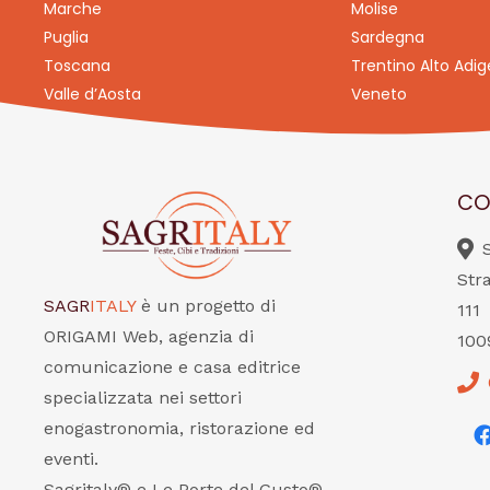
Marche
Molise
Puglia
Sardegna
Toscana
Trentino Alto Adig
Valle d’Aosta
Veneto
CO
Str
SAGR
ITALY
è un progetto di
111
ORIGAMI Web, agenzia di
100
comunicazione e casa editrice
specializzata nei settori
enogastronomia, ristorazione ed
eventi.
Sagritaly® e Le Porte del Gusto®