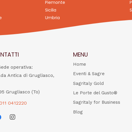
Piemonte
P
Sicilia
S
e
Umbria
NTATTI
MENU
Home
Sede operativa:
Eventi & Sagre
ada Antica di Grugliasco,
Sagritaly Gold
95 Grugliasco (To)
Le Porte del Gusto®
Sagritaly for Business
011 0412220
Blog