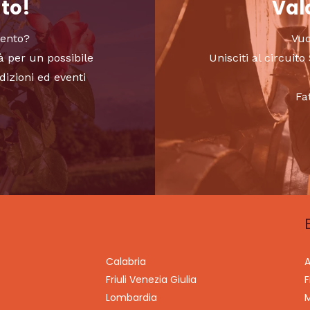
nto!
Valo
vento?
Vuo
à per un possibile
Unisciti al circui
dizioni ed eventi
Fa
Calabria
A
Friuli Venezia Giulia
F
Lombardia
M