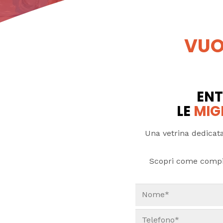
VUO
ENT
LE
MIG
Una vetrina dedicata
Scopri come compi