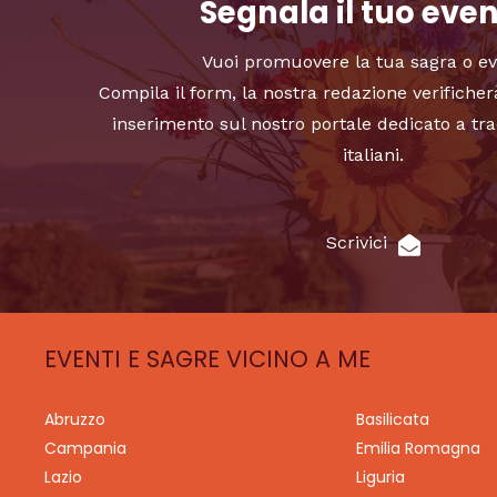
Segnala il tuo eve
Vuoi promuovere la tua sagra o e
Compila il form, la nostra redazione verificher
inserimento sul nostro portale dedicato a tra
italiani.
Scrivici
EVENTI E SAGRE VICINO A ME
Abruzzo
Basilicata
Campania
Emilia Romagna
Lazio
Liguria