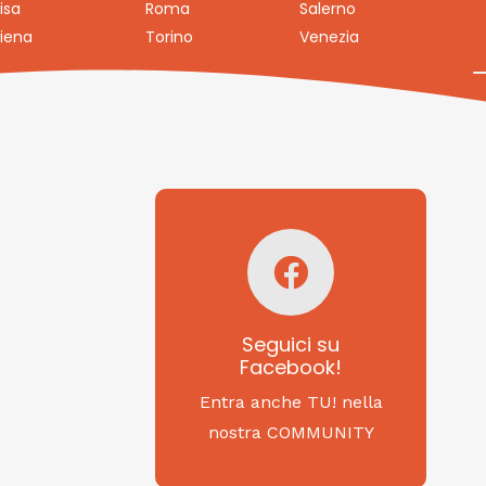
isa
Roma
Salerno
iena
Torino
Venezia
Seguici su
Facebook!
SAGRITALY
Seguici su
Facebook!
Feste, cibi e tradizioni
da Nord a Sud...
Entra anche TU! nella
nostra COMMUNITY