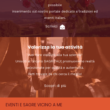
possibile
inserimento sul nostro portale dedicato a tradizioni ed
eventi italiani.
Scrivici
Valorizza la tua attività
Vuoi dare visibilità alla tua azienda?
Unisciti al circuito SAGRITALY, promuoviamo realtà
selezionate per qualità e autenticità.
Fatti trovare da chi cerca il meglio!
Scopri di più
EVENTI E SAGRE VICINO A ME