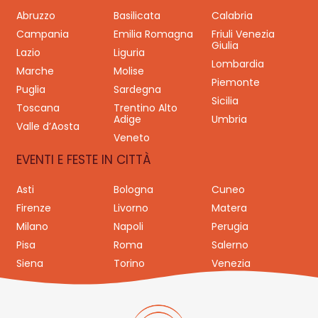
Abruzzo
Basilicata
Calabria
Campania
Emilia Romagna
Friuli Venezia
Giulia
Lazio
Liguria
Lombardia
Marche
Molise
Piemonte
Puglia
Sardegna
Sicilia
Toscana
Trentino Alto
Adige
Umbria
Valle d’Aosta
Veneto
EVENTI E FESTE IN CITTÀ
Asti
Bologna
Cuneo
Firenze
Livorno
Matera
Milano
Napoli
Perugia
Pisa
Roma
Salerno
Siena
Torino
Venezia