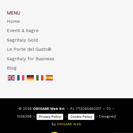
MENU
Home
Eventi & Sagre
Sagritaly Gold
Le Porte del Gusto®
Sagritaly for Business
Blog
© 2026
ORIGAMI Web Srl
– P.I. IT13065480017 – TO –
1336398 –
–
– Designed
Privacy Policy
Cookie Policy
by
ORIGAMI Web