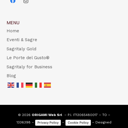
MENU
Home
Eventi & Sagre
Sagritaly Gold
Le Porte del Gusto®
Sagritaly for Business
Blog
© 2026
ORIGAMI Web Srl
– P.I. IT13065480017 – TO –
1336398 –
–
– Designed
Privacy Policy
Cookie Policy