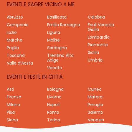
EVENTI E SAGRE VICINO A ME
Abruzzo
Basilicata
Calabria
Campania
Emilia Romagna
Friuli Venezia
Giulia
Lazio
Liguria
Lombardia
Marche
Molise
Piemonte
Puglia
Sardegna
Sicilia
Toscana
Trentino Alto
Adige
Umbria
Valle d’Aosta
Veneto
EVENTI E FESTE IN CITTÀ
Asti
Bologna
Cuneo
Firenze
Livorno
Matera
Milano
Napoli
Perugia
Pisa
Roma
Salerno
Siena
Torino
Venezia