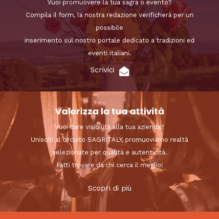
Vuoi promuovere la tua sagra o evento?
Compila il form, la nostra redazione verificherà per un
possibile
inserimento sul nostro portale dedicato a tradizioni ed
eventi italiani.
Scrivici
Valorizza la tua attività
Vuoi dare visibilità alla tua azienda?
Unisciti al circuito SAGRITALY, promuoviamo realtà
selezionate per qualità e autenticità.
Fatti trovare da chi cerca il meglio!
Scopri di più