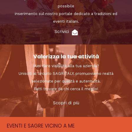
possibile
inserimento sul nostro portale dedicato a tradizioni ed
eventi italiani.
Scrivici
Valorizza la tua attività
Vuoi dare visibilità alla tua azienda?
Unisciti al circuito SAGRITALY, promuoviamo realtà
selezionate per qualità e autenticità.
Fatti trovare da chi cerca il meglio!
Scopri di più
EVENTI E SAGRE VICINO A ME