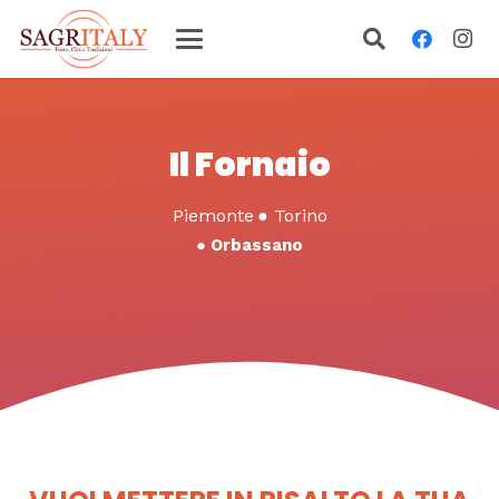
Il Fornaio
Piemonte
●
Torino
●
Orbassano