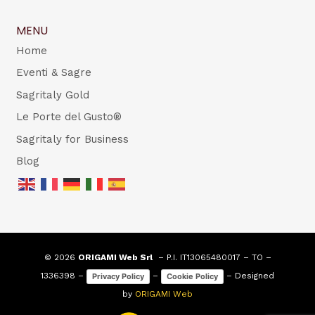
MENU
Home
Eventi & Sagre
Sagritaly Gold
Le Porte del Gusto®
Sagritaly for Business
Blog
© 2026
ORIGAMI Web Srl
– P.I. IT13065480017 – TO –
1336398 –
–
– Designed
Privacy Policy
Cookie Policy
by
ORIGAMI Web