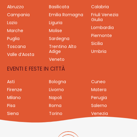
Abruzzo
Basilicata
Calabria
Campania
Emilia Romagna
Friuli Venezia
Giulia
Lazio
Liguria
Lombardia
Marche
Molise
Piemonte
Puglia
Sardegna
Sicilia
Toscana
Trentino Alto
Adige
Umbria
Valle d’Aosta
Veneto
EVENTI E FESTE IN CITTÀ
Asti
Bologna
Cuneo
Firenze
Livorno
Matera
Milano
Napoli
Perugia
Pisa
Roma
Salerno
Siena
Torino
Venezia