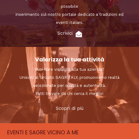
possibile
inserimento sul nostro portale dedicato a tradizioni ed
eventi italiani.
Scrivici
Valorizza la tua attività
Vuoi dare visibilità alla tua azienda?
Unisciti al circuito SAGRITALY, promuoviamo realtà
selezionate per qualità e autenticità.
Fatti trovare da chi cerca il meglio!
Scopri di più
EVENTI E SAGRE VICINO A ME