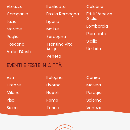
Abruzzo
Basilicata
Calabria
Campania
Emilia Romagna
Friuli Venezia
Giulia
Lazio
Liguria
Lombardia
Marche
Molise
Piemonte
Puglia
Sardegna
Sicilia
Toscana
Trentino Alto
Adige
Umbria
Valle d’Aosta
Veneto
EVENTI E FESTE IN CITTÀ
Asti
Bologna
Cuneo
Firenze
Livorno
Matera
Milano
Napoli
Perugia
Pisa
Roma
Salerno
Siena
Torino
Venezia