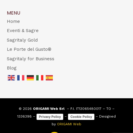
MENU
Home
Eventi & Sagre
Sagritaly Gold
Le Porte del Gusto®
Sagritaly for Business
Blog
© 2026
ORIGAMI Web Srl
– P.I. IT13065480017 – TO –
1336398 –
–
– Designed
Privacy Policy
Cookie Policy
by
ORIGAMI Web