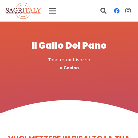
Il Gallo Del Pane
Toscana
●
Livorno
●
Cecina